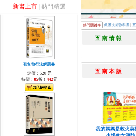
新書上市
|
熱門精選
救護技術教科書
熱門關鍵字
五 南 情 
強制執行法解題書
五 南 本 
定價：520 元
特價：
85
折！
442
元
我的媽媽是救火英
火場的女消防