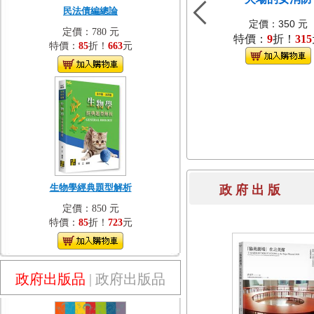
民法債編總論
定價：350 元
定價：780 元
特價：
9
折！
315
特價：
85
折！
663
元
生物學經典題型解析
政 府 出 
定價：850 元
特價：
85
折！
723
元
政府出版品
|
政府出版品