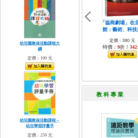
「協商劇場」在
館：藝術、科技
定價：380 元
幼兒園教保活動課程大
特價：
9
折！
342
綱
定價：100 元
教 科 專 
幼兒園教保活動課程－
幼兒學習評量手
定價：250 元