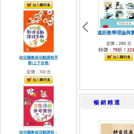
遠距教學理論與
定價：280 元
特價：
79
折！
22
幼兒園教保活動課程手
冊[上下合售/
定價：350 元
暢 銷 精 
幼兒園教保活動課程－