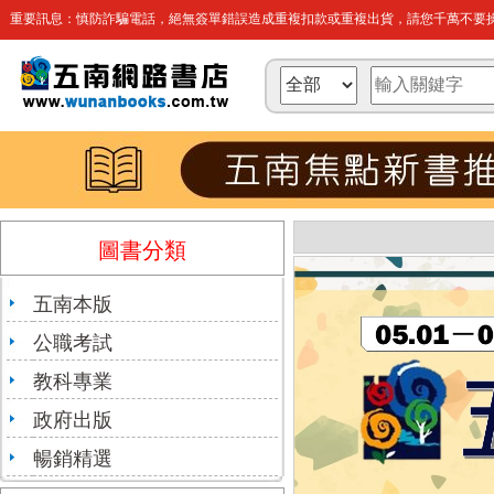
重要訊息：慎防詐騙電話，絕無簽單錯誤造成重複扣款或重複出貨，請您千萬不要操
圖書分類
五南本版
公職考試
教科專業
政府出版
暢銷精選