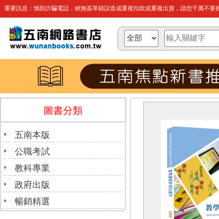
重要訊息：慎防詐騙電話，絕無簽單錯誤造成重複扣款或重複出貨，請您千萬不要操
圖書分類
五南本版
公職考試
教科專業
政府出版
暢銷精選