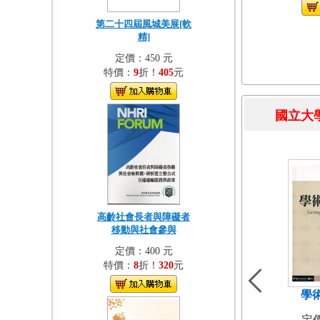
第二十四屆風城美展[軟
精]
定價：450 元
特價：
9
折！
405
元
國立
高齡社會長者與障礙者
移動與社會參與
定價：400 元
特價：
8
折！
320
元
學
定價