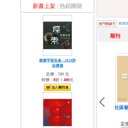
新書上架
|
熱銷團購
救護
熱門關鍵字
期
探索宇宙生命 : 2026許
自貴個
定價：500 元
特價：
8
折！
400
元
社區發
（
定價