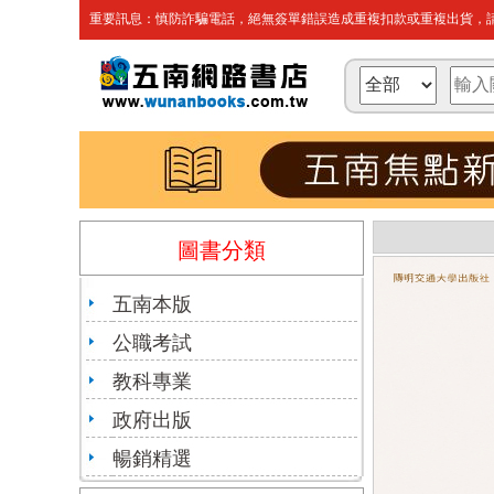
重要訊息：慎防詐騙電話，絕無簽單錯誤造成重複扣款或重複出貨，請
圖書分類
五南本版
公職考試
教科專業
政府出版
暢銷精選