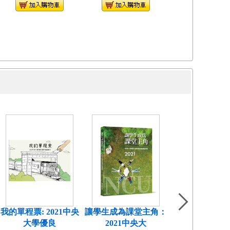
我的單程票: 2021中央
讓學生成為課堂主角：
佛理與文心 臺
大學優良
2021中央大
佛教文學論