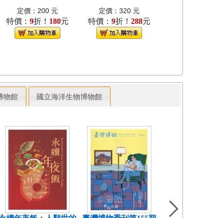
定價：200 元
定價：320 元
定價：280 
特價：
9
折！
180
元
特價：
9
折！
288
元
特價：
9
折！
2
博物館
國立海洋生物博物館