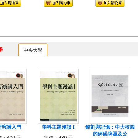
大學
中央大學
術演講入門
學科主題漫談 I
銘刻與記憶：中大校園
的碑碣牌匾及公
：400 元
定價：480 元