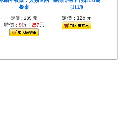
永續年夜飯：人類世的
臺灣博物季刊第155期
物語－原.民.官
餐桌
(111/0
臺博、臺
定價：125 元
定價：285 元
定價：575 
特價：
9
折！
257
元
特價：
8
折！
4