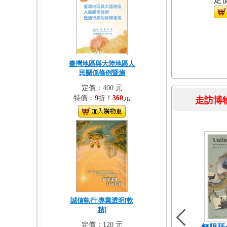
臺灣地區與大陸地區人
民關係條例暨施
定價：400 元
特價：
9
折！
360
元
走訪
誠信執行 專業透明[軟
精]
定價：120 元