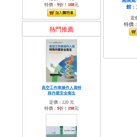
無限延
特價：
9
折！
108
元
館：
定價
特價
熱門推薦
高空工作車操作人員特
殊作業安全衛生
定價：220 元
特價：
9
折！
198
元