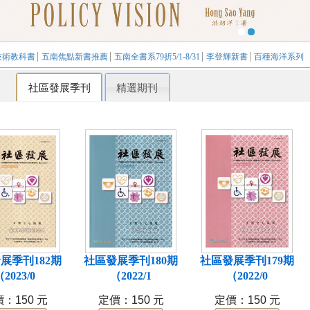
技術教科書
五南焦點新書推薦
五南全書系79折5/1-8/31
李登輝新書
百種海洋系列
刊
社區發展季刊
精選期刊
展季刊182期
社區發展季刊180期
社區發展季刊179期
2023/0
（2022/1
（2022/0
：150 元
定價：150 元
定價：150 元