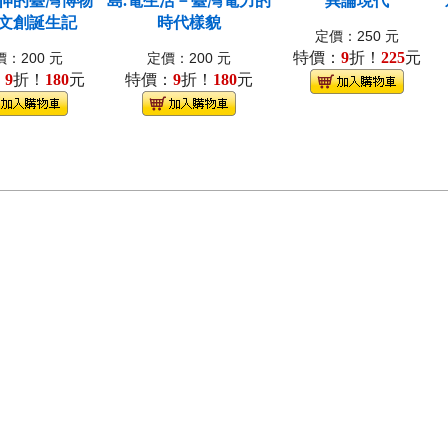
伸的臺灣博物
島.電生活－臺灣電力的
異論現代
文創誕生記
時代樣貌
定價：250 元
特價：
9
折！
225
元
：200 元
定價：200 元
：
9
折！
180
元
特價：
9
折！
180
元