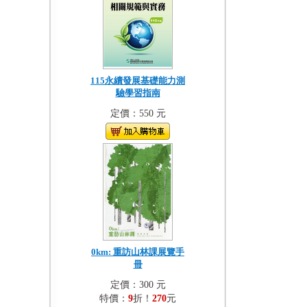
115永續發展基礎能力測
驗學習指南
定價：550 元
0km: 重訪山林課展覽手
冊
定價：300 元
特價：
9
折！
270
元