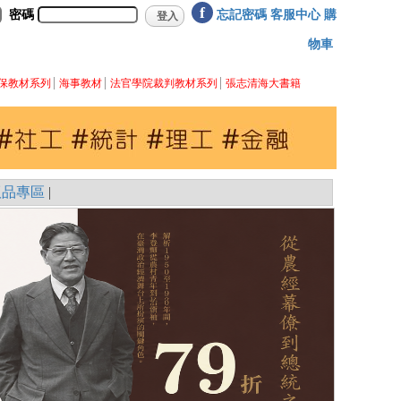
f
密碼
忘記密碼
客服中心
購
物車
保教材系列
海事教材
法官學院裁判教材系列
張志清海大書籍
版品專區
|