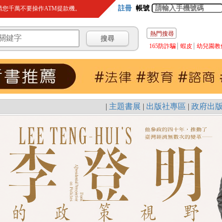
註冊
帳號
您千萬不要操作ATM提款機。
熱門搜尋
165防詐騙
蝦皮
幼兒園教
|
主題書展
|
出版社專區
|
政府出