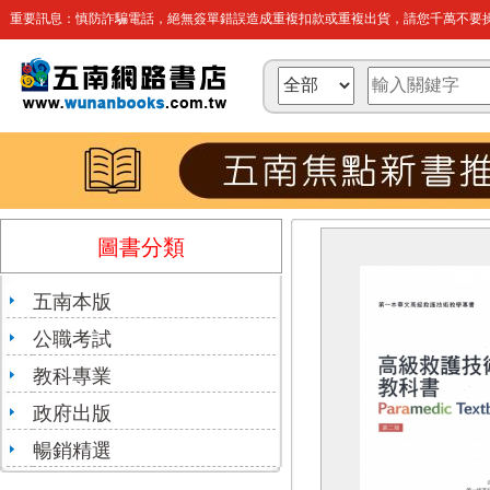
重要訊息：慎防詐騙電話，絕無簽單錯誤造成重複扣款或重複出貨，請您千萬不要操
圖書分類
五南本版
公職考試
教科專業
政府出版
暢銷精選