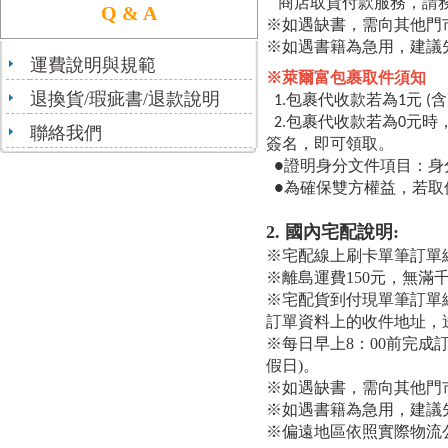
商店取貨付款服務，請務
Q & A
※如遇缺書，需向其他門
※如遇書籍為急用，建議
運費說明與規範
※萊爾富包裹取件須知
退換貨/瑕疵書/退款說明
1.
包裹代收款若為1元 
2.
包裹代收款若為0元時
聯絡我們
簽名，即可領取。
●證明身分文件項目：身
●為確保雙方權益，若取
2. 國內宅配說明:
※宅配線上刷卡單筆訂單總
※離島運費150元，無滿
※宅配貨到付現單筆訂單總
訂單資料上的收件地址，
※每日早上8：00前完成
假日)。
※如遇缺書，需向其他門
※如遇書籍為急用，建議
※偏遠地區依照實際物流公司