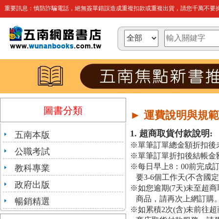
重要訊息：慎防詐騙電話，絕無簽單錯誤造成重複扣款或重複出貨，請您千萬不要操
圖書分類
► 運費說明與規
1. 超商取貨付款說明:
五南本版
※單筆訂單總金額折扣後未
公職考試
※單筆訂單折扣後結帳金額
※每日早上8：00前完成
教科專業
要3-6個工作天(不含國定
政府出版
※如您逾期(7天)未至
商品，請再次上網訂購
暢銷精選
※如累積2次(含)未前