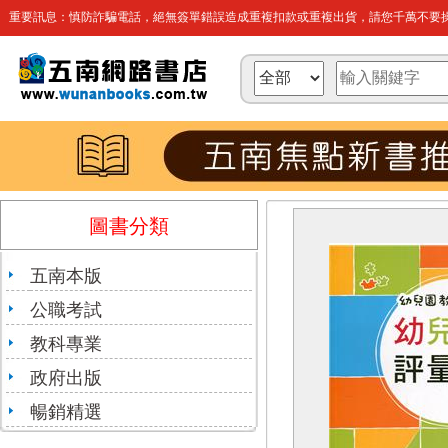
重要訊息：慎防詐騙電話，絕無簽單錯誤造成重複扣款或重複出貨，請您千萬不要操
圖書分類
五南本版
公職考試
教科專業
政府出版
暢銷精選