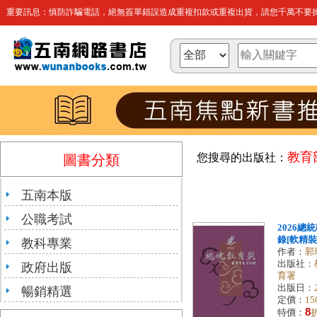
重要訊息：慎防詐騙電話，絕無簽單錯誤造成重複扣款或重複出貨，請您千萬不要操
教育
您搜尋的出版社：
圖書分類
五南本版
公職考試
2026
錄[軟精裝
教科專業
作者：
郭
出版社：
政府出版
育署
出版日：
暢銷精選
定價：
15
8
特價：