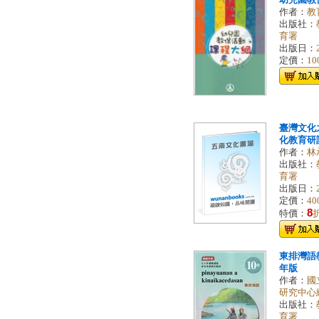
幼兒園教
作者：
教
出版社：
育署
出版日：
定價：
10
臺灣文化
化教育研討
作者：
林
出版社：
育署
出版日：
定價：
40
8
特價：
東排灣語教
年版
作者：
國
研究中心
出版社：
育署