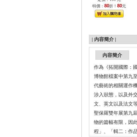
80
80
特價：
折！
元
|
內容簡介
|
內容簡介
作為《拓開國際：
博物館檔案中第九至
代藝術的相關運作
涉入狀態，以及外
文、英文以及法文
聖保羅雙年展第九
物的篇幅有限，因
程」、「輯二：作