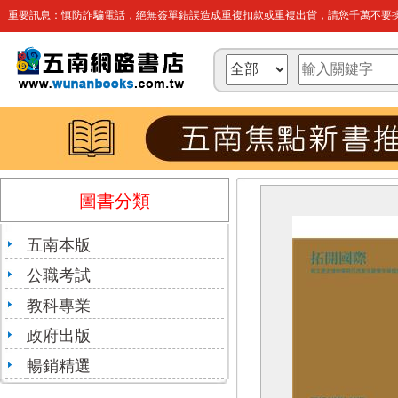
重要訊息：慎防詐騙電話，絕無簽單錯誤造成重複扣款或重複出貨，請您千萬不要操
圖書分類
五南本版
公職考試
教科專業
政府出版
暢銷精選