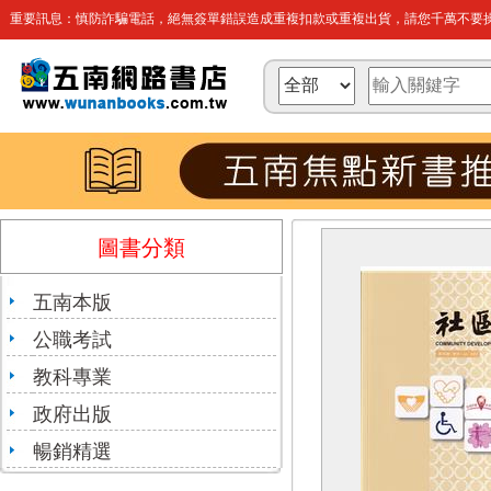
重要訊息：慎防詐騙電話，絕無簽單錯誤造成重複扣款或重複出貨，請您千萬不要操
圖書分類
五南本版
公職考試
教科專業
政府出版
暢銷精選