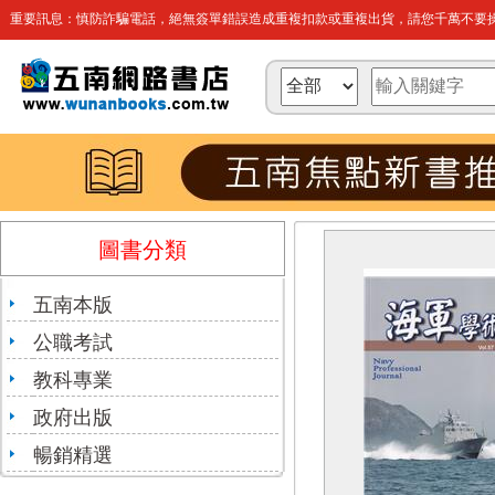
重要訊息：慎防詐騙電話，絕無簽單錯誤造成重複扣款或重複出貨，請您千萬不要操
圖書分類
五南本版
公職考試
教科專業
政府出版
暢銷精選