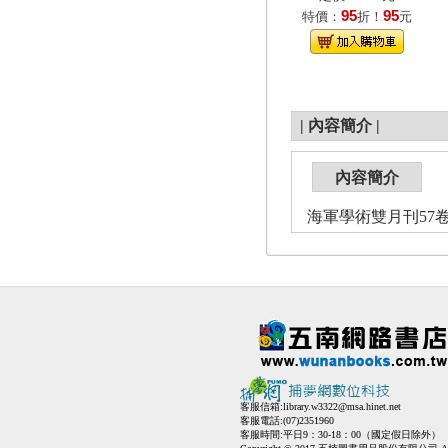
95
95
特價：
折！
元
|
內容簡介
|
內容簡介
海軍學術雙月刊57卷1期
客服信箱:
library.w3322@msa.hinet.net
客服電話:(07)2351960
客服時間:平日9：30-18：00（國定假日除外）