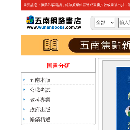
重要訊息：慎防詐騙電話，絕無簽單錯誤造成重複扣款或重複出貨，請
圖書分類
五南本版
公職考試
教科專業
政府出版
暢銷精選