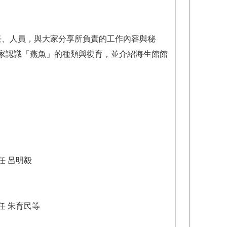
任、人員，與大家分享所負責的工作內容與秘
家認識「燕魚」的種類與復育，並介紹海生館館
任 呂明毅
任 朱育民等