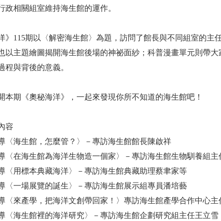
行政相關組室維持海生館的運作。
洋》115期以〈解密海生館〉為題，訪問了館長與不同組室的主
也以主題繪圖揭開海生館後場的神祕面紗；科普漫畫單元則帶大
過程與背後的意義。
開本期《奧秘海洋》，一起來發現你所不知道的海生館吧！
內容
導〈海生館，怎麼管？〉－專訪海生館館長陳啟祥
導〈在海生館為海洋生物造一個家〉－專訪海生館生物馴養組主
導〈用標本典藏海洋〉－專訪海生館典藏助理蔡聿家等
導〈一場展覽的誕生〉－專訪海生館展示組專員潘培藝
導〈來產學，把海洋文創帶回家！〉專訪海生館產學合作中心主
導〈海生館裡的海洋研究〉－專訪海生館企劃研究組主任王立雪