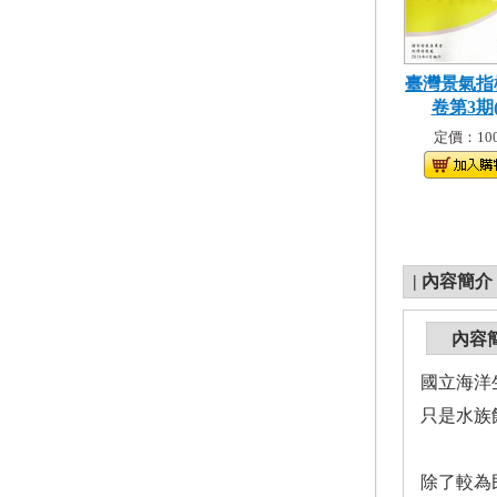
臺灣景氣指
卷第3期(1
定價：100
|
內容簡介
內容
國立海洋
只是水族
除了較為