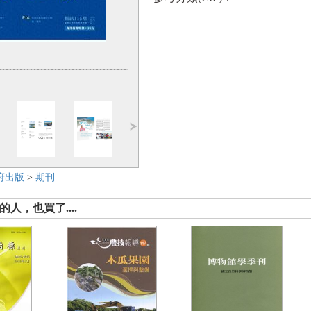
府出版
>
期刊
人，也買了....