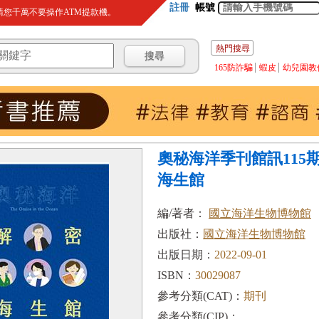
註冊
帳號
您千萬不要操作ATM提款機。
熱門搜尋
165防詐騙
蝦皮
幼兒園教
奧秘海洋季刊館訊115期20
海生館
編/著者：
國立海洋生物博物館
出版社：
國立海洋生物博物館
出版日期：
2022-09-01
ISBN：
30029087
參考分類(CAT)：
期刊
參考分類(CIP)：