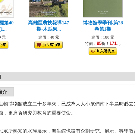
標第40
高雄區農技報導147
博物館學季刊-第28
...
期-木瓜果...
卷第1期
 元
定價：40 元
定價：180 元
95
171
特價：
折！
元
|
簡介
生物博物館成立二十多年來，已成為大人小孩們南下半島時必去
館，更肩負研究與教育的重要使命。
民眾所熟知的水族展示，海生館也設有企劃研究、展示、科學教