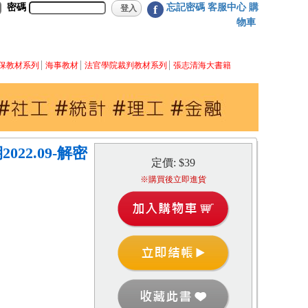
密碼
忘記密碼
客服中心
購
f
物車
保教材系列
海事教材
法官學院裁判教材系列
張志清海大書籍
22.09-解密
定價: $39
※購買後立即進貨