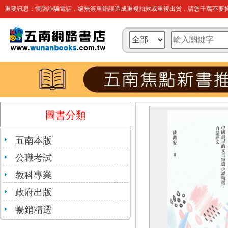
重要訊息：慎防詐騙電話，絕無簽單錯誤造成重複扣款或重複出貨，請您千萬不要操
圖書分類
五南本版
公職考試
教科專業
政府出版
暢銷精選