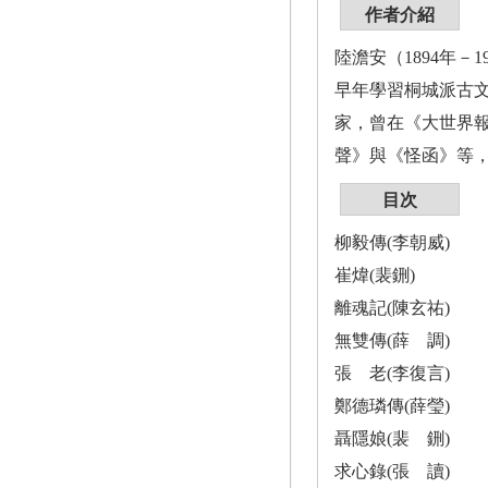
作者介紹
陸澹安（1894年
早年學習桐城派古文
家，曾在《大世界
聲》與《怪函》等
目次
柳毅傳(李朝威)
崔煒(裴鉶)
離魂記(陳玄祐)
無雙傳(薛 調)
張 老(李復言)
鄭德璘傳(薛瑩)
聶隱娘(裴 鉶)
求心錄(張 讀)