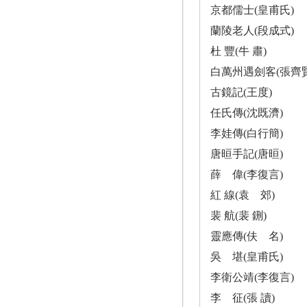
京都儒士(皇甫氏)
蘭陵老人(段成式)
杜 豐(牛 肅)
白萬州遇劍客(張齊賢
古鏡記(王度)
任氏傳(沈既濟)
李娃傳(白行簡)
唐晅手記(唐晅)
薛 偉(李復言)
紅 線(袁 郊)
裴 航(裴 鉶)
靈應傳(伕 名)
吳 堪(皇甫氏)
李衛公靖(李復言)
李 征(張 讀)