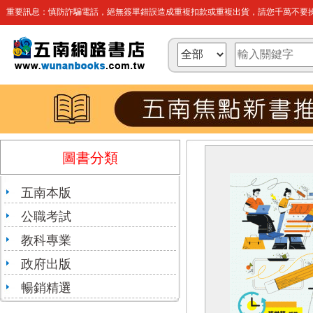
重要訊息：慎防詐騙電話，絕無簽單錯誤造成重複扣款或重複出貨，請您千萬不要操
圖書分類
五南本版
公職考試
教科專業
政府出版
暢銷精選