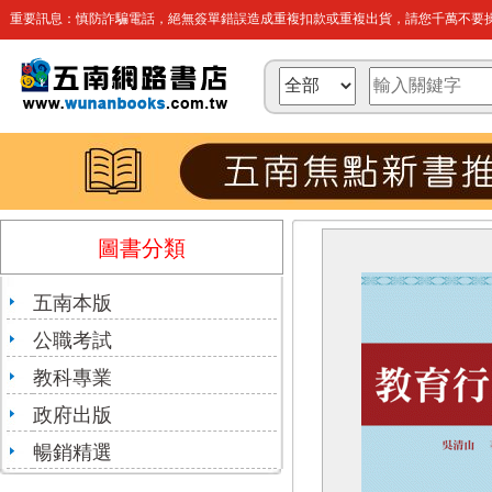
重要訊息：慎防詐騙電話，絕無簽單錯誤造成重複扣款或重複出貨，請您千萬不要操
圖書分類
五南本版
公職考試
教科專業
政府出版
暢銷精選