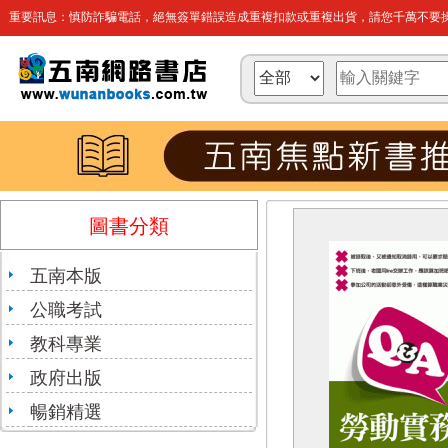
重要訊息：慎防詐騙電話，絕無簽單錯誤造成重複扣款或重複出貨，請您千萬不要操
圖書分類
五南本版
公職考試
教科專業
政府出版
暢銷精選