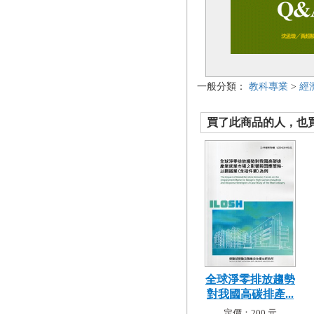
一般分類：
教科專業
>
經
買了此商品的人，也買了.
全球淨零排放趨勢
對我國高碳排產...
定價：200 元