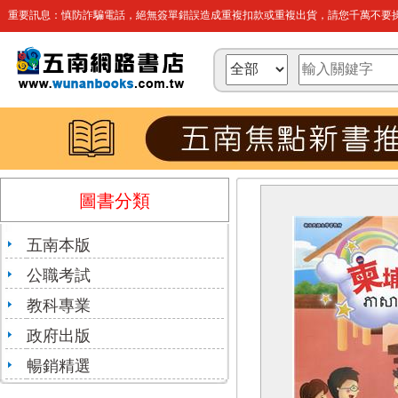
重要訊息：慎防詐騙電話，絕無簽單錯誤造成重複扣款或重複出貨，請您千萬不要操
圖書分類
五南本版
公職考試
教科專業
政府出版
暢銷精選