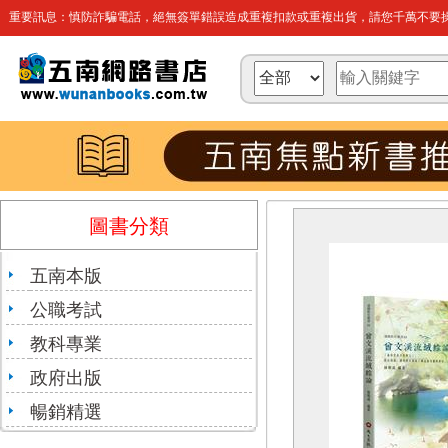
重要訊息：慎防詐騙電話，絕無簽單錯誤造成重複扣款或重複出貨，請您千萬不要操
圖書分類
五南本版
公職考試
教科專業
政府出版
暢銷精選