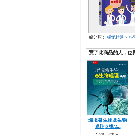
一般分類：
暢銷精選
>
科
買了此商品的人，也買了.
環境微生物及生物
處理[3版/2...
定價：420 元