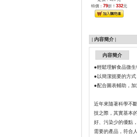
79
332
特價：
折！
元
|
內容簡介
|
內容簡介
●輕鬆理解食品微生
●以簡潔扼要的方
●配合圖表輔助，加
近年來隨著科學不
技之際，其實基本
好、污染少的優點
需要的產品，符合