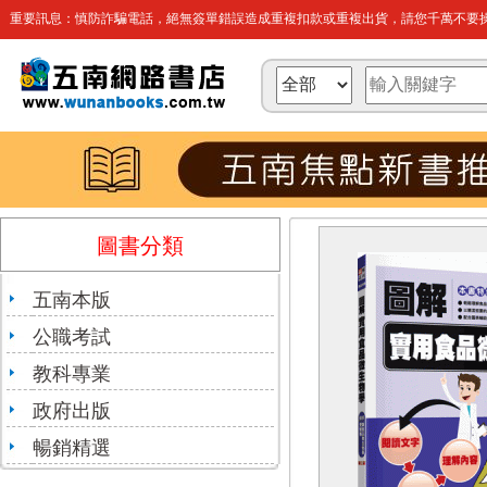
重要訊息：慎防詐騙電話，絕無簽單錯誤造成重複扣款或重複出貨，請您千萬不要操
圖書分類
五南本版
公職考試
教科專業
政府出版
暢銷精選