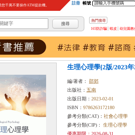
註冊
帳號
您千萬不要操作ATM提款機。
熱門搜尋
165防詐騙
蝦皮
幼兒園教
生理心理學[2版/2023年2
編/著者：
邵郊
出版社：
五南
出版日期：
2023-02-01
ISBN：
9786263172180
參考分類(CAT)：
社會心理學
參考分類(CIP)：
生理心理學
優惠期限：2026-08-31