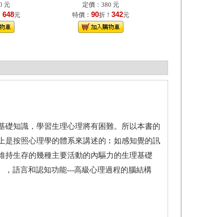
0 元
定價：380 元
648
90
342
！
元
特價：
折！
元
礎知識，學習生理心理將有困難。所以本書的
上是按照心理學的體系來講述的︰如感知覺的訊
維持生存的幾種主要活動的內驅力的生理基礎
），語言和認知功能---高級心理過程的腦結構