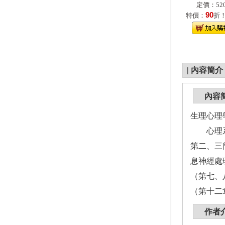
定價：520
90
特價：
折
|
內容簡介
內容
生理心理
心理系學
第二、三
息神經處
（第七、
（第十二
作者