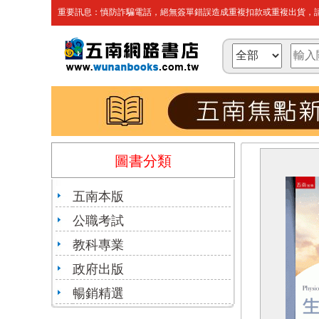
重要訊息：慎防詐騙電話，絕無簽單錯誤造成重複扣款或重複出貨，請
圖書分類
五南本版
公職考試
教科專業
政府出版
暢銷精選