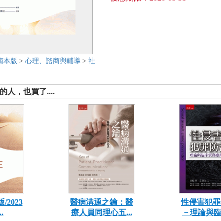
南本版
>
心理、諮商與輔導
>
社
人，也買了....
/2023
醫病溝通之鑰：醫
性侵害犯罪
.
療人員同理心五...
－理論與臨床