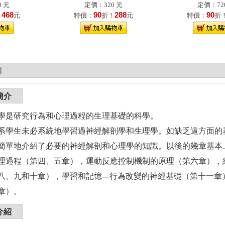
 元
定價：320 元
定價：72
468
90
288
90
！
元
特價：
折！
元
特價：
折
|
簡介
學是研究行為和心理過程的生理基礎的科學。
生未必系統地學習過神經解剖學和生理學。如缺乏這方面的基
簡單地介紹了必要的神經解剖和心理學的知識。以後的幾章基本
理過程（第四、五章），運動反應控制機制的原理（第六章），
八、九和十章），學習和記憶---行為改變的神經基礎（第十一章
章）。
介紹