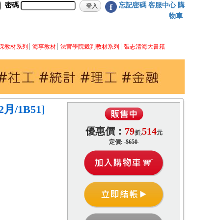
密碼
忘記密碼
客服中心
購
f
物車
保教材系列
海事教材
法官學院裁判教材系列
張志清海大書籍
月/1B51]
優惠價：
79
514
折,
元
定價:
$650