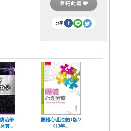
f
分享
防治學
團體心理治療[1版/2
實...
013年...