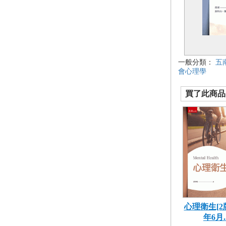
一般分類：
五
會心理學
買了此商品的
心理衛生[2版
年6月..