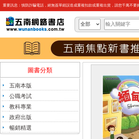
重要訊息：慎防詐騙電話，絕無簽單錯誤造成重複扣款或重複出貨，請您千萬不要操
圖書分類
五南本版
公職考試
教科專業
政府出版
暢銷精選