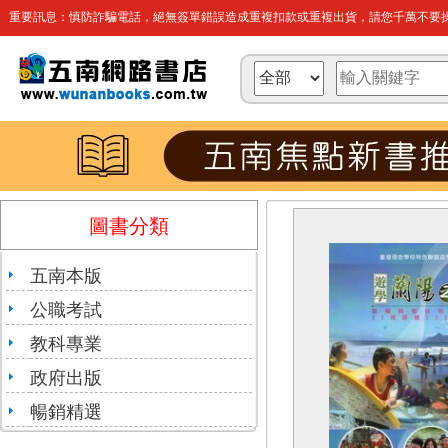
重要訊息：慎防詐騙電話，絕無簽單錯誤造成重複扣款或重複出貨，請您千萬不要操
圖書分類
五南本版
公職考試
教科專業
政府出版
暢銷精選