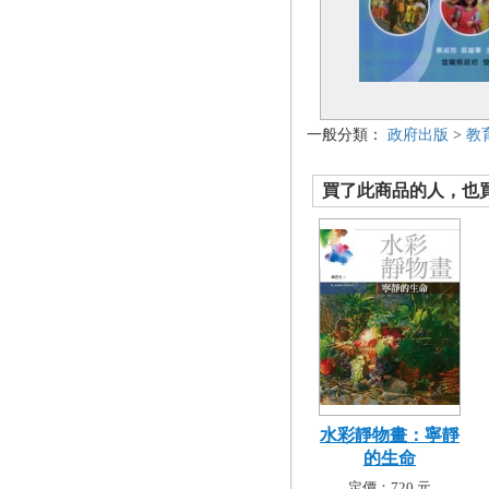
一般分類：
政府出版
>
教
買了此商品的人，也買了.
水彩靜物畫：寧靜
的生命
定價：720 元