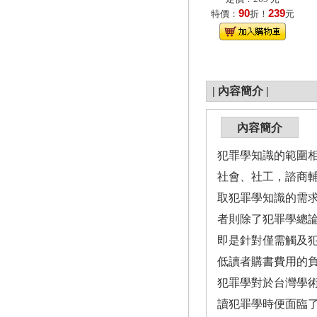
90
239
特價：
折！
元
|
內容簡介
|
內容簡介
犯罪學知識的範圍
社會、社工，諮商
取犯罪學知識的需
者則除了犯罪學總
即是針對僅需觸及
低讀者購書費用的
犯罪學對於台灣學
讀犯罪學時便面臨