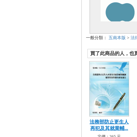
一般分類：
五南本版
>
法
買了此商品的人，也買了.
法務部防止更生人
再犯及其就業輔...
定價：265 元