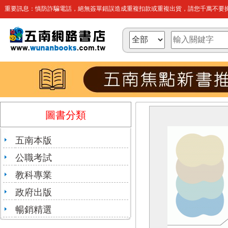
重要訊息：慎防詐騙電話，絕無簽單錯誤造成重複扣款或重複出貨，請您千萬不要操
圖書分類
五南本版
公職考試
教科專業
政府出版
暢銷精選