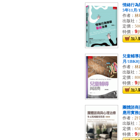
情緒行為障
5年11月/1
作者：
林
出版社：
定價：
50
9
特價：
兒童輔導與
月/1BK0]
作者：
林
出版社：
定價：
80
9
特價：
團體諮商
應用實務[2版
作者：
許
出版社：
定價：
65
9
特價：