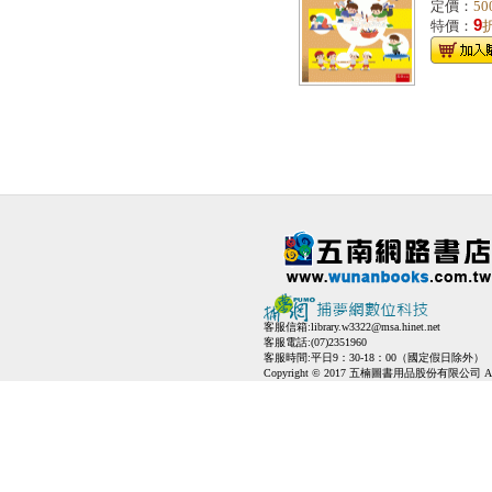
定價：
50
9
特價：
客服信箱:
library.w3322@msa.hinet.net
客服電話:(07)2351960
客服時間:平日9：30-18：00（國定假日除外）
Copyright © 2017 五楠圖書用品股份有限公司 All Ri