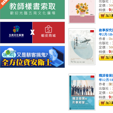
出版社：
定價：
50
9
特價：
敘事探究與
年2月/1B
作者：
Do
出版社：
定價：
50
9
特價：
職涯發展與
年12月/1
作者：
陳
出版社：
定價：
42
9
特價：