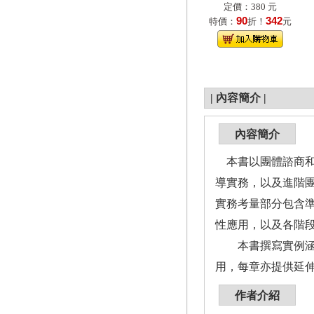
定價：380 元
90
342
特價：
折！
元
|
內容簡介
|
內容簡介
本書以團體諮商和
導實務，以及進階
實務考量部分包含
性應用，以及各階
本書撰寫實例涵蓋
用，每章亦提供延
作者介紹