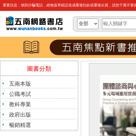
重要訊息：慎防詐騙電話，絕無簽單錯誤造成重複扣款或重複出貨，請您千萬不要操
圖書分類
五南本版
公職考試
教科專業
政府出版
暢銷精選