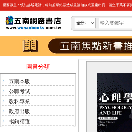
重要訊息：慎防詐騙電話，絕無簽單錯誤造成重複扣款或重複出貨，請您千萬不要操
圖書分類
五南本版
公職考試
教科專業
政府出版
暢銷精選