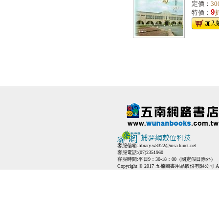
定價：
30
9
特價：
客服信箱:
library.w3322@msa.hinet.net
客服電話:(07)2351960
客服時間:平日9：30-18：00（國定假日除外）
Copyright © 2017 五楠圖書用品股份有限公司 All Ri