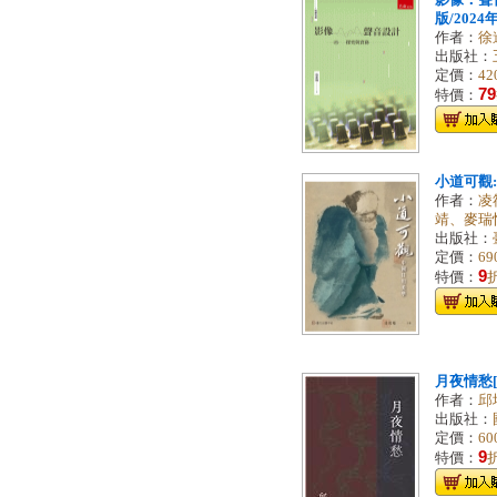
影像．聲
版/2024年
作者：
徐
出版社：
定價：
42
79
特價：
小道可觀
作者：
凌
靖、麥瑞怡（
出版社：
定價：
69
9
特價：
月夜情愁[
作者：
邱
出版社：
定價：
60
9
特價：