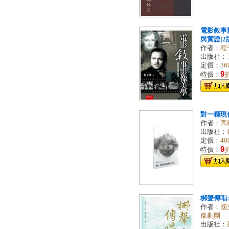
電影敘事
與實證[2版/
作者：
程
出版社：
定價：
36
9
特價：
對一種現
作者：
高
出版社：
定價：
40
9
特價：
梆聲傳唱
作者：
國
豫劇團
出版社：