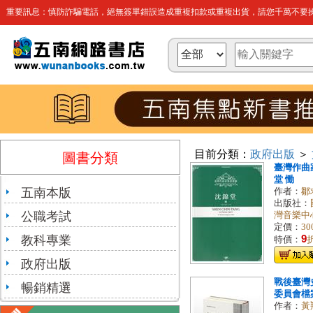
重要訊息：慎防詐騙電話，絕無簽單錯誤造成重複扣款或重複出貨，請您千萬不要操
目前分類：
政府出版
＞
圖書分類
臺灣作曲家
堂 慟
五南本版
作者：
鄒
出版社：
公職考試
灣音樂中
定價：
30
教科專業
9
特價：
政府出版
戰後臺灣
暢銷精選
委員會檔案
作者：
黃