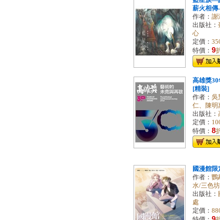
藍星淚—
薪火相傳—
作者：
謝
出版社：
心
定價：
35
9
特價：
高雄獎3
[精裝]
作者：
吳
仁、陳明
出版社：
定價：
10
8
特價：
國漫館限
作者：
鸚鵡
水/三色坊.
出版社：
處
定價：
88
9
特價：