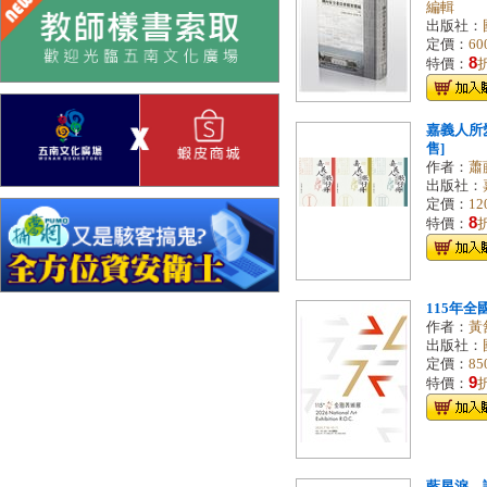
編輯
出版社：
定價：
60
8
特價：
嘉義人所
售]
作者：
蕭
出版社：
定價：
12
8
特價：
115年全
作者：
黃
出版社：
定價：
85
9
特價：