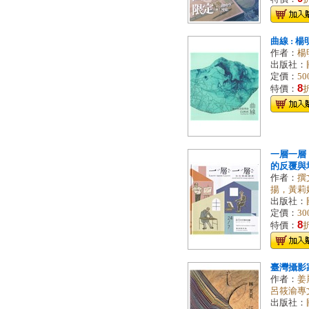
曲線 : 
作者：
楊
出版社：
定價：
50
8
特價：
一層一層 
的反覆與堆
作者：
撰
揚，黃莉
出版社：
定價：
30
8
特價：
臺灣攝影家
作者：
姜
呂筱渝專
出版社：