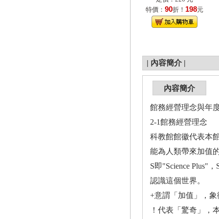
90
198
特價：
折！
元
|
內容簡介
|
內容簡介
館務經營理念與年
2-1館務經營理念
科教館館徽代表本館品牌
能為人類帶來加值
S即"Science
認識這個世界。
+意謂「加值」，
！代表「驚奇」，