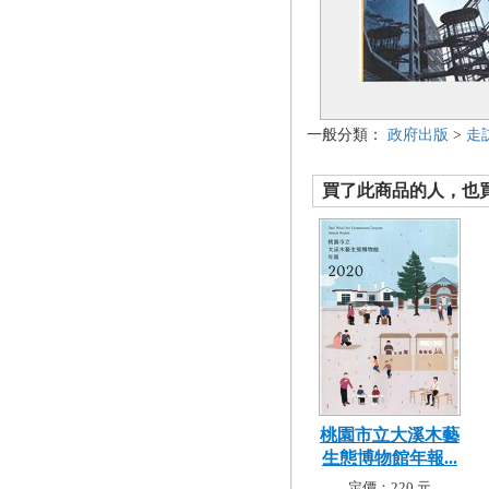
一般分類：
政府出版
>
走
買了此商品的人，也買了.
桃園市立大溪木藝
生態博物館年報...
定價：220 元