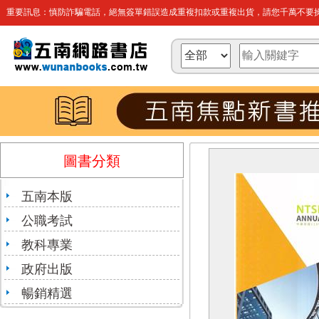
重要訊息：慎防詐騙電話，絕無簽單錯誤造成重複扣款或重複出貨，請您千萬不要操
圖書分類
五南本版
公職考試
教科專業
政府出版
暢銷精選