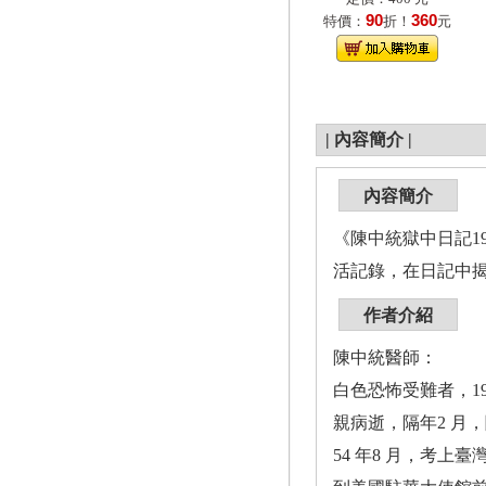
90
360
特價：
折！
元
|
內容簡介
|
內容簡介
《陳中統獄中日記1
活記錄，在日記中
作者介紹
陳中統醫師：
白色恐怖受難者，19
親病逝，隔年2 月，
54 年8 月，考上