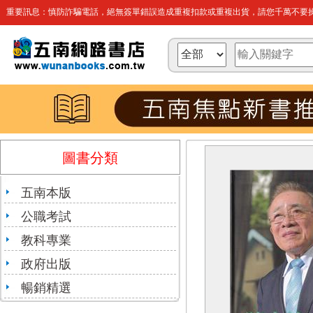
重要訊息：慎防詐騙電話，絕無簽單錯誤造成重複扣款或重複出貨，請您千萬不要操
圖書分類
五南本版
公職考試
教科專業
政府出版
暢銷精選