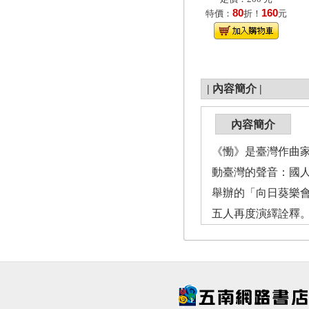
80
160
特價：
折！
元
|
內容簡介
|
內容簡介
《慟》是臺灣作曲家
動臺灣的聲音：國人
舉辦的「向日葵樂
五人再度演繹詮釋