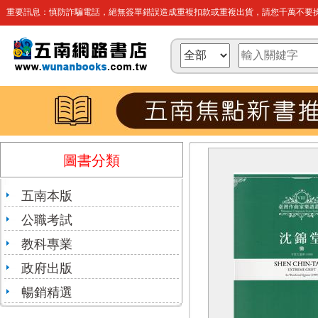
重要訊息：慎防詐騙電話，絕無簽單錯誤造成重複扣款或重複出貨，請您千萬不要操
圖書分類
五南本版
公職考試
教科專業
政府出版
暢銷精選