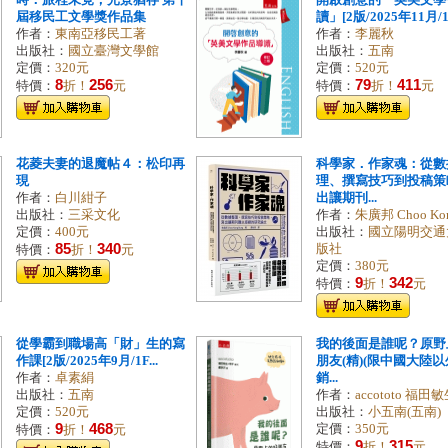
時：旅程未竟，光景猶存 第十
開啟創意的「英美文學
屆移民工文學獎作品集
讀」[2版/2025年11月/1.
作者：
東南亞移民工著
作者：
李麗秋
出版社：
國立臺灣文學館
出版社：
五南
定價：
320元
定價：
520元
8
256
79
411
特價：
折！
元
特價：
折！
元
花菱夫妻的退魔帖４：松印再
科學家．作家魂：從數
現
理、撰寫技巧到投稿策
作者：
白川紺子
出讓期刊...
出版社：
三采文化
作者：
朱廣邦 Choo Kon
定價：
400元
出版社：
國立陽明交通
85
340
版社
特價：
折！
元
定價：
380元
9
342
特價：
折！
元
從學霸到職場高「財」生的寫
我的後面是誰呢？原野
作課[2版/2025年9月/1F...
朋友(精)(限中國大陸
作者：
卓素絹
銷...
出版社：
五南
作者：
accototo 福田
定價：
520元
出版社：
小五南(五南)
9
468
定價：
350元
特價：
折！
元
9
315
特價：
折！
元