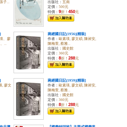
...
出版社：
五南
定價：
500元
9
450
特價：
折！
元
]
蔣經國日記(1956)[精裝]
瑛、廖
作者：
歐素瑛, 廖文碩, 陳昶安,
...
陳梅萱, 蔡雅...
出版社：
國史館
定價：
360元
8
288
特價：
折！
元
]
蔣經國日記(1959)[精裝]
瑛, 廖文
作者：
歐素瑛, 廖文碩, 陳昶安,
陳梅萱, 蔡雅...
出版社：
國史館
定價：
360元
8
288
特價：
折！
元