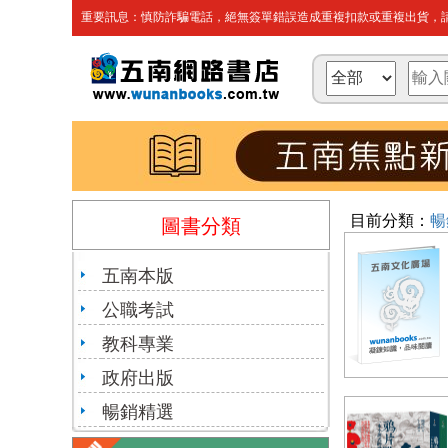
重要訊息：慎防詐騙電話，絕無簽單錯誤造成重複扣款或重複出貨，請
目前分類：
暢
圖書分類
五南本版
公職考試
教科專業
政府出版
暢銷精選