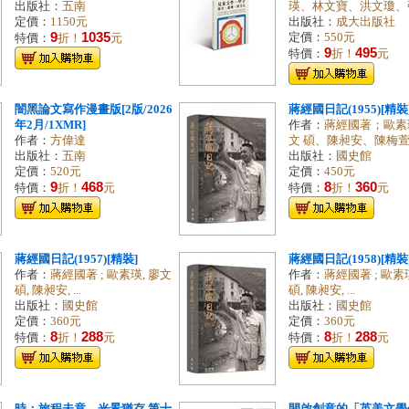
出版社：
五南
瑛、林文寶、洪文瓊、張子
定價：
1150元
出版社：
成大出版社
9
1035
定價：
550元
特價：
折！
元
9
495
特價：
折！
元
闇黑論文寫作漫畫版[2版/2026
蔣經國日記(1955)[精裝
年2月/1XMR]
作者：
蔣經國著；歐素
作者：
方偉達
文 碩、陳昶安、陳梅萱、
出版社：
五南
出版社：
國史館
定價：
520元
定價：
450元
9
468
8
360
特價：
折！
元
特價：
折！
元
蔣經國日記(1957)[精裝]
蔣經國日記(1958)[精裝
作者：
蔣經國著 ; 歐素瑛, 廖文
作者：
蔣經國著 ; 歐素
碩, 陳昶安, ...
碩, 陳昶安, ...
出版社：
國史館
出版社：
國史館
定價：
360元
定價：
360元
8
288
8
288
特價：
折！
元
特價：
折！
元