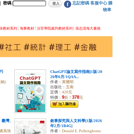
密碼
忘記密碼
客服中心
購
f
物車
保教材系列
海事教材
法官學院裁判教材系列
張志清海大書籍
巧
ChatGPT論文寫作指南[1版/20
26年6月/1QAA...
納)
作者：
黃聰明
出版社：
五南
定價：
420元
9
378
特價：
折！
元
、臺灣、
敘事探究與人文科學[1版/2026
年2月/1B4G]
者吳玫
作者：
Donald E. Polkinghorne