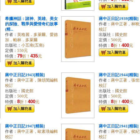
希臘神話：諸神、英雄、美女
蔣中正日記1939[精裝]
的探險、戰爭與愛情奇幻故事
作者：
蔣中正著，林映
(精...
校訂
作者：
英格麗．多萊爾、愛德
出版社：
國史館
加．帕林．多萊爾
定價：
500元
8
400
出版社：
小五南(五南)
特價：
折！
元
定價：
550元
79
435
特價：
折！
元
蔣中正日記1943[精裝]
蔣中正日記1944[精裝]
作者：
蔣中正著，陳頌閔編輯
作者：
蔣中正著，張世
校訂
校訂
出版社：
國史館
出版社：
國史館
定價：
500元
定價：
500元
8
400
8
400
特價：
折！
元
特價：
折！
元
蔣中正日記1947[精裝]
蔣中正日記1941[精裝]
作者：
蔣中正著，歐素瑛編輯
作者：
蔣中正著，侯紀
校訂
校訂