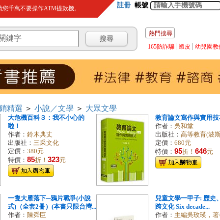
註冊
帳號
您千萬不要操作ATM提款機。
熱門搜尋
165防詐騙
蝦皮
幼兒園教
銷精選
＞
小說／文學
＞
大眾文學
大危機百科３：我不小心的
教育論文寫作與實用技
啦！
作者：
吳和堂
作者：
鈴木典丈
出版社：
高等教育(波斯
出版社：
三采文化
定價：
680元
95
646
定價：
380元
特價：
折！
元
85
323
特價：
折！
元
一隻大雁落下─鴉片戰爭(小說
兒童文學一甲子: 歷史
式)（全套2冊）(本書只限台灣...
跨文化 Six decade...
作者：
陳舜臣
作者：
主編吳玫瑛，著