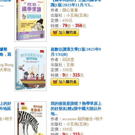
作品導
【國學特訓班】主題式國學常
..
識[1版/2025年11月/YX...
作者：
開心童書
出版社：
小五南(五南)
定價：
450元
79
356
特價：
折！
元
據整
超數位讀漢文學[1版/2025年9
略，寫
月/1XQB]
作者：
邱詩雯
g Bung
出版社：
五南
大學出
定價：
350元
9
315
特價：
折！
元
上的好
我的後面是誰呢？熱帶草原上
以外地區
的好朋友(精)(限中國大陸以外
地...
敏生+明子
作者：
accototo 福田敏生+明子
出版社：
小五南(五南)
定價：
350元
9
315
特價：
折！
元