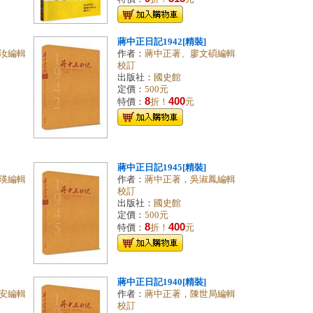
蔣中正日記1942[精裝]
汝編輯
作者：
蔣中正著、廖文碩編輯
校訂
出版社：
國史館
定價：
500元
8
400
特價：
折！
元
蔣中正日記1945[精裝]
瑛編輯
作者：
蔣中正著，吳淑鳳編輯
校訂
出版社：
國史館
定價：
500元
8
400
特價：
折！
元
蔣中正日記1940[精裝]
安編輯
作者：
蔣中正著，陳世局編輯
校訂