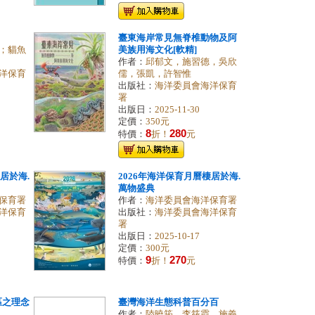
臺東海岸常見無脊椎動物及阿
；貓魚
美族用海文化[軟精]
作者：
邱郁文，施習德，吳欣
洋保育
儒，張凱，許智惟
出版社：
海洋委員會海洋保育
署
出版日：
2025-11-30
定價：
350元
8
280
特價：
折！
元
居於海.
2026年海洋保育月曆棲居於海.
萬物盛典
保育署
作者：
海洋委員會海洋保育署
洋保育
出版社：
海洋委員會海洋保育
署
出版日：
2025-10-17
定價：
300元
9
270
特價：
折！
元
區之理念
臺灣海洋生態科普百分百
作者：
陸曉筠、李筱霞、施義