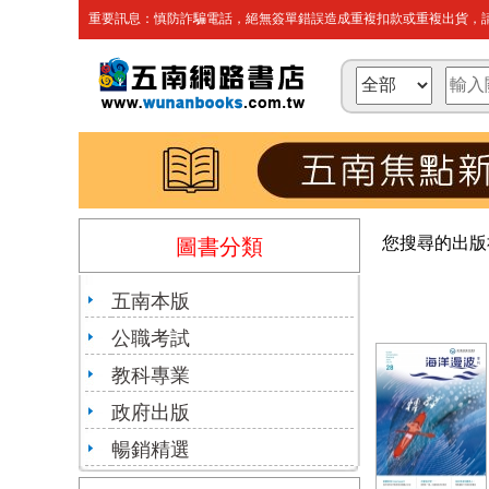
重要訊息：慎防詐騙電話，絕無簽單錯誤造成重複扣款或重複出貨，請
您搜尋的出版
圖書分類
五南本版
公職考試
教科專業
政府出版
暢銷精選