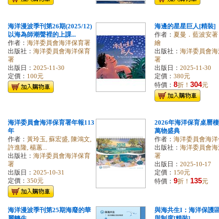
海洋漫波季刊第26期(2025/12)
海邊的星星巨人[精裝]
以海為師潮聲裡的上課...
作者：
夏曼．藍波安著
作者：
海洋委員會海洋保育署
繪
出版社：
海洋委員會海洋保育
出版社：
海洋委員會海
署
署
出版日：
2025-11-30
出版日：
2025-11-30
定價：
100元
定價：
380元
8
304
特價：
折！
元
海洋委員會海洋保育署年報113
2026年海洋保育桌曆棲
年
萬物盛典
作者：
黃玲玉, 蘇宏盛, 陳鴻文,
作者：
海洋委員會海洋
許進隆, 楊蕙...
出版社：
海洋委員會海
出版社：
海洋委員會海洋保育
署
署
出版日：
2025-10-17
出版日：
2025-10-31
定價：
150元
9
135
定價：
350元
特價：
折！
元
海洋漫波季刊第25期海廢的華
與海共生I：海洋保護
麗轉生
與制度[精裝]