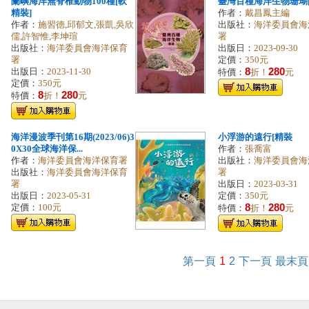
蘭嶼海洋無脊椎動物100種[軟
臺灣百種海洋生物珊瑚[
精裝]
作者：
戴昌鳳主編
作者：
施習德,邱郁文,張凱,吳欣
出版社：
海洋委員會海
儒,許智惟,李坤瑄
署
出版社：
海洋委員會海洋保育
出版日：
2023-09-30
署
定價：
350元
8
280
出版日：
2023-11-30
特價：
折！
元
定價：
350元
8
280
特價：
折！
元
海洋漫波季刊第16期(2023/06)3
小浮游的遠行[精裝
0X30全球海洋保...
作者：
張喬富
作者：
海洋委員會海洋保育署
出版社：
海洋委員會海
出版社：
海洋委員會海洋保育
署
署
出版日：
2023-03-31
出版日：
2023-05-31
定價：
350元
8
280
定價：
100元
特價：
折！
元
第一頁
1
2
下一頁
最末頁