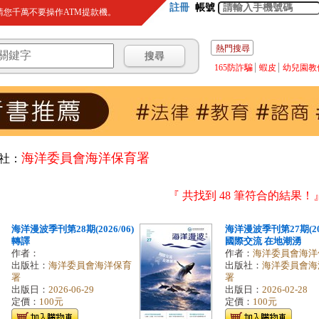
註冊
帳號
您千萬不要操作ATM提款機。
熱門搜尋
165防詐騙
蝦皮
幼兒園教
海洋委員會海洋保育署
社：
『 共找到 48 筆符合的結果！
海洋漫波季刊第28期(2026/06)
海洋漫波季刊第27期(202
轉譯
國際交流 在地潮湧
作者：
作者：
海洋委員會海洋
出版社：
海洋委員會海洋保育
出版社：
海洋委員會海
署
署
出版日：
2026-06-29
出版日：
2026-02-28
定價：
100元
定價：
100元