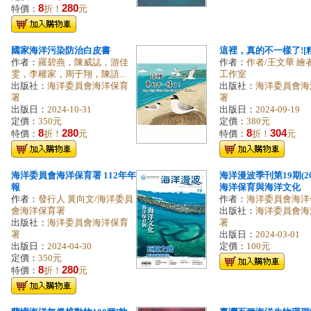
8
280
特價：
折！
元
國家海洋污染防治白皮書
這裡，真的不一樣了![
作者：
羅碧燕，陳威誌，游佳
作者：
作者/王文華 繪
雯，李權家，周于翔，陳語...
工作室
出版社：
海洋委員會海洋保育
出版社：
海洋委員會海
署
署
出版日：
2024-10-31
出版日：
2024-09-19
定價：
350元
定價：
380元
8
280
8
304
特價：
折！
元
特價：
折！
元
海洋委員會海洋保育署 112年年
海洋漫波季刊第19期(202
報
海洋保育與海洋文化
作者：
發行人 黃向文/海洋委員
作者：
海洋委員會海洋
會海洋保育署
出版社：
海洋委員會海
出版社：
海洋委員會海洋保育
署
署
出版日：
2024-03-01
出版日：
2024-04-30
定價：
100元
定價：
350元
8
280
特價：
折！
元