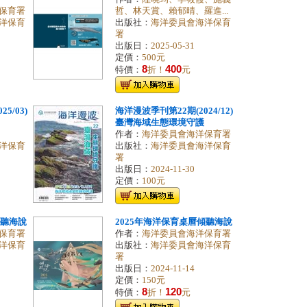
保育署
哲、林天賞、賴郁晴、羅進...
洋保育
出版社：
海洋委員會海洋保育
署
出版日：
2025-05-31
定價：
500元
8
400
特價：
折！
元
5/03)
海洋漫波季刊第22期(2024/12)
臺灣海域生態環境守護
作者：
海洋委員會海洋保育署
洋保育
出版社：
海洋委員會海洋保育
署
出版日：
2024-11-30
定價：
100元
傾聽海說
2025年海洋保育桌曆傾聽海說
保育署
作者：
海洋委員會海洋保育署
洋保育
出版社：
海洋委員會海洋保育
署
出版日：
2024-11-14
定價：
150元
8
120
特價：
折！
元