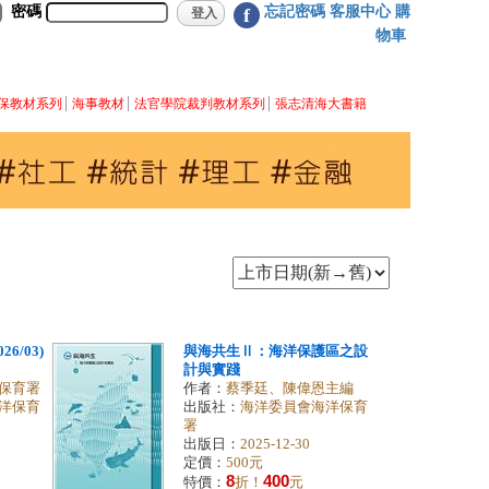
密碼
忘記密碼
客服中心
購
f
物車
保教材系列
海事教材
法官學院裁判教材系列
張志清海大書籍
』
6/03)
與海共生Ⅱ：海洋保護區之設
計與實踐
保育署
作者：
蔡季廷、陳偉恩主編
洋保育
出版社：
海洋委員會海洋保育
署
出版日：
2025-12-30
定價：
500元
8
400
特價：
折！
元