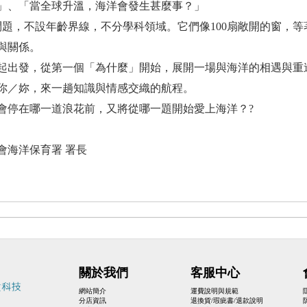
」、「當全球升溫，海洋會發生甚麼事？」
個問題，不設年齡界線，不分學科領域。它們像100扇敞開的窗，
與關係。
起出發，從第一個「為什麼」開始，展開一場與海洋的相遇與重
你／妳，來一趟知識與情感交織的航程。
會停在哪一道浪花前，又將從哪一題開始愛上海洋？?
會海洋保育署 署長
關於我們
客服中心
網站簡介
運費說明與規範
分店資訊
退換貨/瑕疵書/退款說明