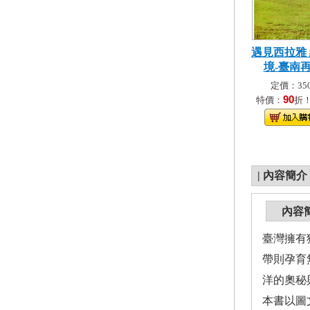
遇見西拉雅
境-臺南再發
定價：350
90
特價：
折
|
內容簡介
內容
臺灣擁有
帶則孕育
洋的奧秘
本書以圖