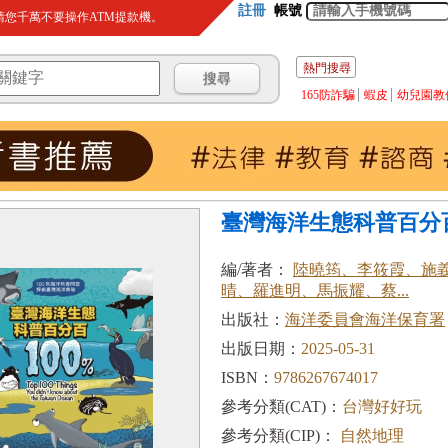
註冊
帳號
您千萬不要操作ATM提款機。
熱門搜尋
165防詐騙
蝦皮
幼兒園教
臺灣海洋生態科普百分
編/著者：
陸曉筠、李筱霞、施
晴、羅進明、馬振耀、蔡...
出版社：
海洋委員會海洋保育署
出版日期：
2025-05-31
ISBN：
9786267674017
參考分類(CAT)：
台灣好好玩
參考分類(CIP)：
自然地理