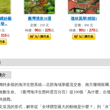
 繽紛藝
臺灣湧泉50選
瓊林風華[精裝]
...
定價：250 元
定價：300 元
90
225
90
270
 元
特價：
折！
元
特價：
折！
元
315
！
元
|
簡介
獨特多樣的海洋生態系統—北部海域寒暖流交會、南方珊瑚斑斕
無數生命。《臺灣海洋生態科普百分百》從100個「為什麼」出
與挑戰。
文並茂的形式，解答從「全球體型最大的動物是什麼？」到「水