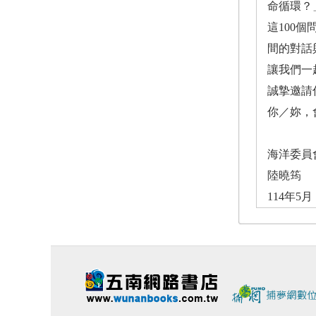
命循環？
這100
間的對話
讓我們一
誠摯邀請
你／妳，
海洋委員
陸曉筠
114年5月