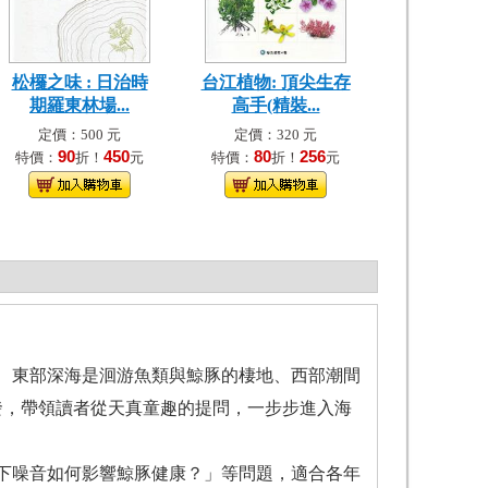
松欏之味 : 日治時
台江植物: 頂尖生存
期羅東林場...
高手(精裝...
定價：500 元
定價：320 元
90
450
80
256
特價：
折！
元
特價：
折！
元
、東部深海是洄游魚類與鯨豚的棲地、西部潮間
發，帶領讀者從天真童趣的提問，一步步進入海
下噪音如何影響鯨豚健康？」等問題，適合各年