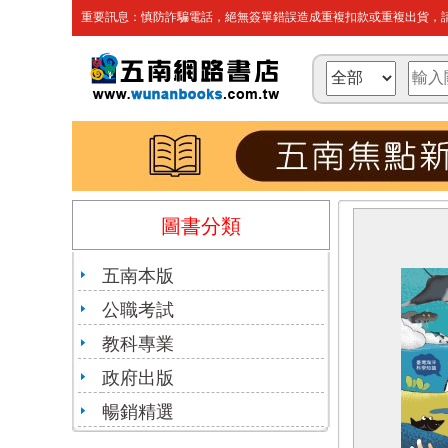
重要訊息：慎防詐騙電話，絕無簽單錯誤造成重複扣款或重複出貨，請
圖書分類
五南本版
公職考試
教科專業
政府出版
暢銷精選