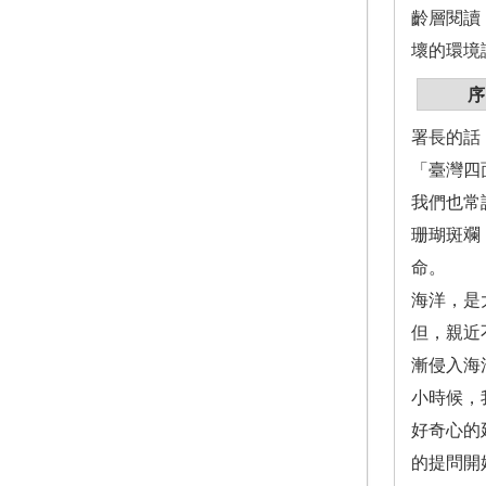
齡層閱讀
壞的環境
序
署長的話
「臺灣四
我們也常
珊瑚斑斕
命。
海洋，是
但，親近
漸侵入海
小時候，
好奇心的
的提問開