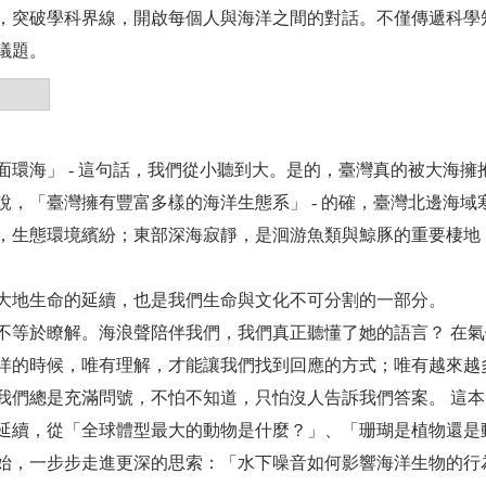
，突破學科界線，開啟每個人與海洋之間的對話。不僅傳遞科學
議題。
面環海」 - 這句話，我們從小聽到大。是的，臺灣真的被大海擁
說，「臺灣擁有豐富多樣的海洋生態系」 - 的確，臺灣北邊海
，生態環境繽紛；東部深海寂靜，是洄游魚類與鯨豚的重要棲地
大地生命的延續，也是我們生命與文化不可分割的一部分。
不等於瞭解。海浪聲陪伴我們，我們真正聽懂了她的語言？ 在
洋的時候，唯有理解，才能讓我們找到回應的方式；唯有越來越
我們總是充滿問號，不怕不知道，只怕沒人告訴我們答案。 這
延續，從「全球體型最大的動物是什麼？」、「珊瑚是植物還是
始，一步步走進更深的思索：「水下噪音如何影響海洋生物的行