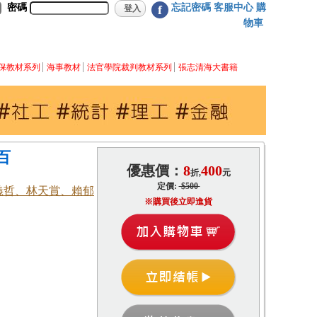
密碼
忘記密碼
客服中心
購
f
物車
保教材系列
海事教材
法官學院裁判教材系列
張志清海大書籍
百
優惠價：
8
400
折,
元
定價:
$500
義哲、林天賞、賴郁
※購買後立即進貨