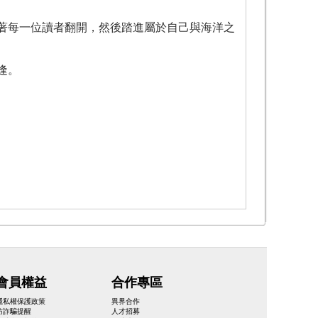
等著每一位讀者翻開，然後踏進屬於自己與海洋之
逢。
會員權益
合作專區
隱私權保護政策
異界合作
防詐騙提醒
人才招募