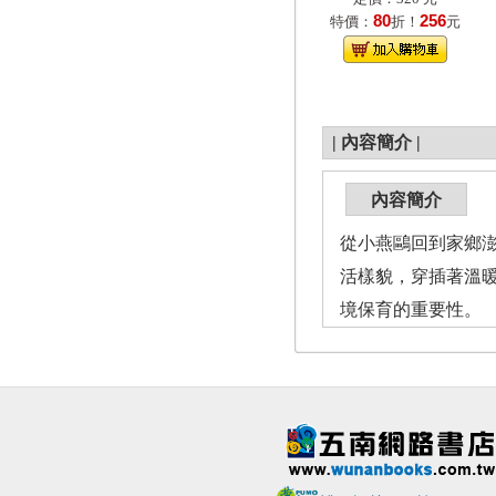
80
256
特價：
折！
元
|
內容簡介
|
內容簡介
從小燕鷗回到家鄉
活樣貌，穿插著溫
境保育的重要性。