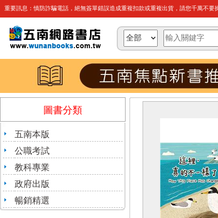
重要訊息：慎防詐騙電話，絕無簽單錯誤造成重複扣款或重複出貨，請您千萬不要操
圖書分類
五南本版
公職考試
教科專業
政府出版
暢銷精選