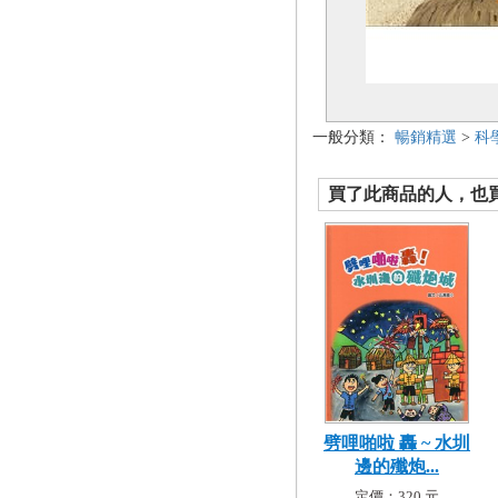
一般分類：
暢銷精選
>
科
買了此商品的人，也買了.
劈哩啪啦 轟 ~ 水圳
邊的殲炮...
定價：320 元