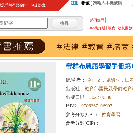
註冊
帳號
您千萬不要操作ATM提款機。
熱門搜尋
165防詐騙
蝦皮
幼兒園教
巒群布農語學習手冊第1
編/著者：
全正文，施鎮村，田
出版社：
教育部國民及學前教育
出版日期：
2022-06-30
ISBN：
9786267106907
參考分類(CAT)：
教育學習
參考分類(CIP)：