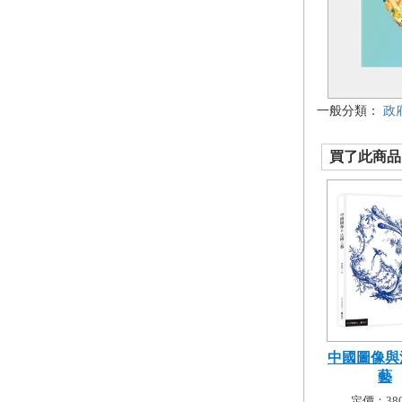
一般分類：
政
買了此商品的
中國圖像與
藝
定價：380