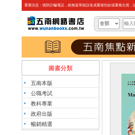
重要訊息：慎防詐騙電話，絕無簽單錯誤造成重複扣款或重複出貨，請
圖書分類
五南本版
公職考試
教科專業
政府出版
暢銷精選