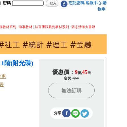
密碼
忘記密碼
客服中心
購
f
物車
保教材系列
海事教材
法官學院裁判教材系列
張志清海大書籍
1階(附光碟)
優惠價：
9
45
折,
元
春惠
定價:
$50
署
無法訂購
f
分享