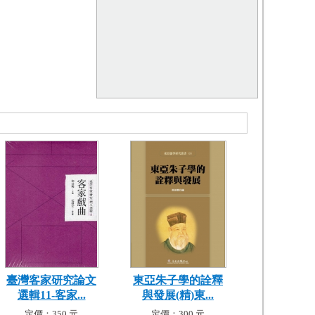
臺灣客家研究論文
東亞朱子學的詮釋
選輯11-客家...
與發展(精)東...
定價：350 元
定價：300 元