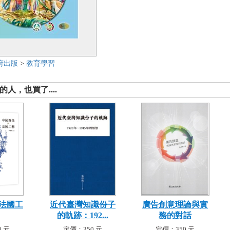
府出版
>
教育學習
人，也買了....
法國工
近代臺灣知識份子
廣告創意理論與實
的軌跡：192...
務的對話
 元
定價：350 元
定價：350 元