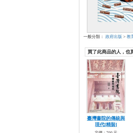
一般分類：
政府出版
>
教
買了此商品的人，也買了.
臺灣書院的傳統與
現代[精裝]
定價：700 元