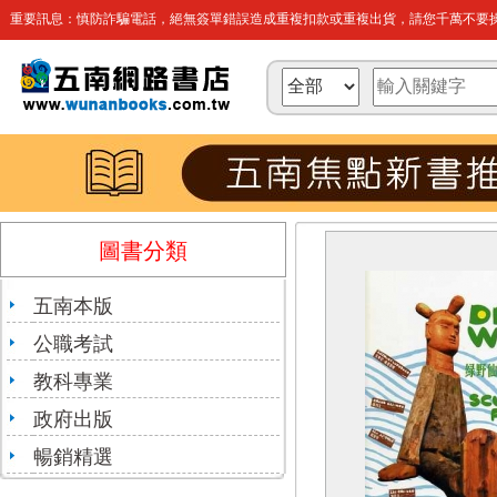
重要訊息：慎防詐騙電話，絕無簽單錯誤造成重複扣款或重複出貨，請您千萬不要操
圖書分類
五南本版
公職考試
教科專業
政府出版
暢銷精選