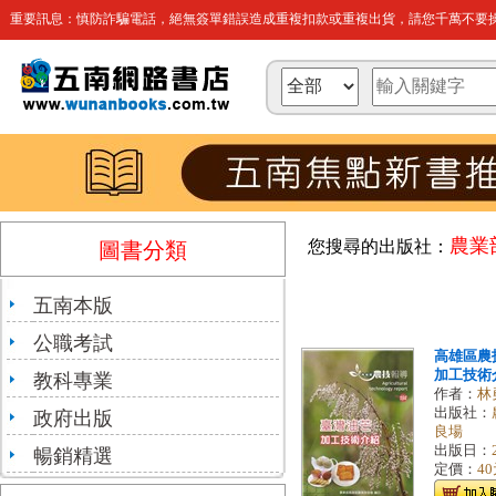
重要訊息：慎防詐騙電話，絕無簽單錯誤造成重複扣款或重複出貨，請您千萬不要操
農業
您搜尋的出版社：
圖書分類
五南本版
公職考試
高雄區農
加工技術
教科專業
作者：
林
出版社：
政府出版
良場
出版日：
暢銷精選
定價：
4