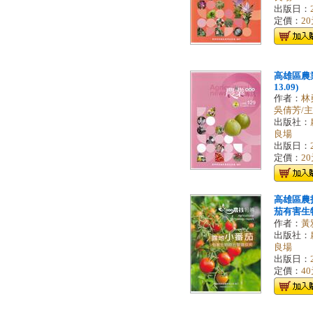
出版日：
定價：
2
高雄區農業
13.09)
作者：
林
吳倩芳/
出版社：
良場
出版日：
定價：
2
高雄區農
茄有害生
作者：
黃
出版社：
良場
出版日：
定價：
4