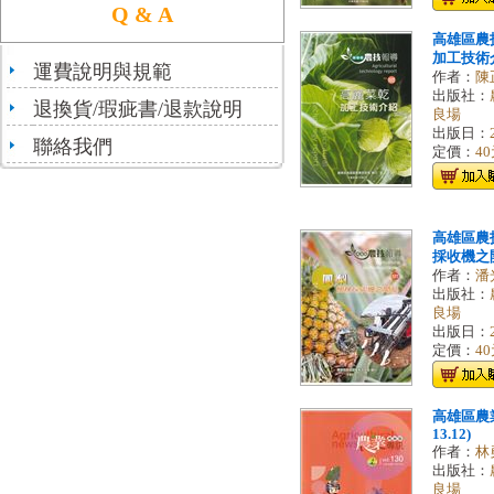
Q & A
高雄區農
加工技術
運費說明與規範
作者：
陳
出版社：
退換貨/瑕疵書/退款說明
良場
出版日：
聯絡我們
定價：
4
高雄區農
採收機之
作者：
潘
出版社：
良場
出版日：
定價：
4
高雄區農業
13.12)
作者：
林
出版社：
良場