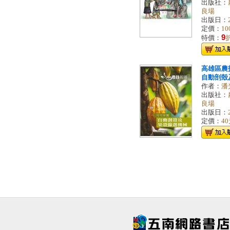
出版社：
良場
出版日：
定價：
10
9
特價：
高雄區農
自動剖殼
作者：
潘
出版社：
良場
出版日：
定價：
4