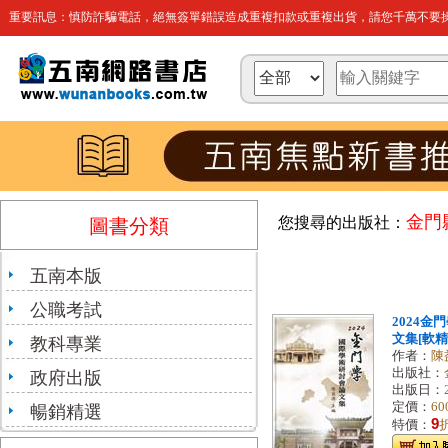
重要訊息：慎防詐騙電話，絕無簽單錯誤造成重複扣款或重複出貨，請您千萬不要操
金門
您搜尋的出版社：
圖書分類
五南本版
公職考試
2024
文集[軟精
教科專業
作者：
陳
出版社：
政府出版
出版日：
定價：
60
暢銷精選
9
特價：