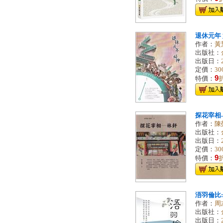
退休元年
作者：
黃
出版社：
出版日：
定價：
30
9
特價：
探花宰相
作者：
陳
出版社：
出版日：
定價：
30
9
特價：
浯羽倫比
作者：
周
出版社：
出版日：