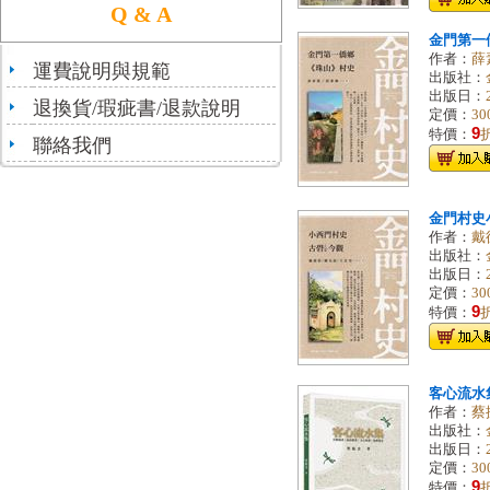
Q & A
金門第一
作者：
薛
運費說明與規範
出版社：
出版日：
退換貨/瑕疵書/退款說明
定價：
30
9
特價：
聯絡我們
金門村史
作者：
戴
出版社：
出版日：
定價：
30
9
特價：
客心流水
作者：
蔡
出版社：
出版日：
定價：
30
9
特價：