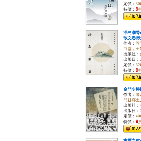
定價：
30
9
特價：
浯島潮聲
散文卷[軟
作者：
管
白靈，王婷
出版社：
出版日：
定價：
32
9
特價：
金門少棒
作者：
陳
門縣鄉土
出版社：
出版日：
定價：
40
9
特價：
古厝之村