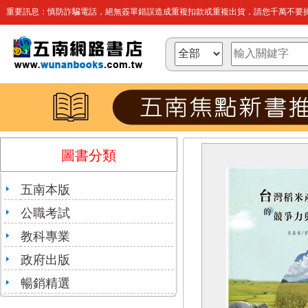
重要訊息：慎防詐騙電話，絕無簽單錯誤造成重複扣款或重複出貨，請您千萬不要操
圖書分類
五南本版
公職考試
教科專業
政府出版
暢銷精選