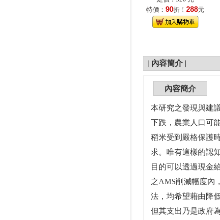
90
288
特價：
折！
元
|
內容簡介
|
內容簡介
本研究之發現與建議
下跌，農業人口可能
稻米受到嚴格保護
求。唯有這樣的認知
目的可以透過現金給
之AMS削減幅度
法，均希望藉由降
但其支出乃是政府