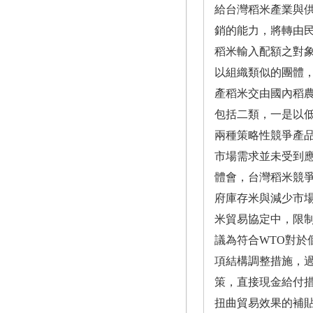
給台灣稻米產業與
銷的能力，將轉由民
稻米輸入配額之對
以組織類似的團體
產稻米交由國內稻農
包括二類，一是以低
兩種策略性競爭產
市場需求並未受到
體會，台灣稻米競爭
府庫存米與減少市
米貿易協定中，限制
議為符合WTO對
項結構調整措施，
策，直接現金給付
扭曲貿易效果的補