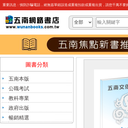
重要訊息：慎防詐騙電話，絕無簽單錯誤造成重複扣款或重複出貨，請您千萬不要操
圖書分類
五南本版
公職考試
教科專業
政府出版
暢銷精選