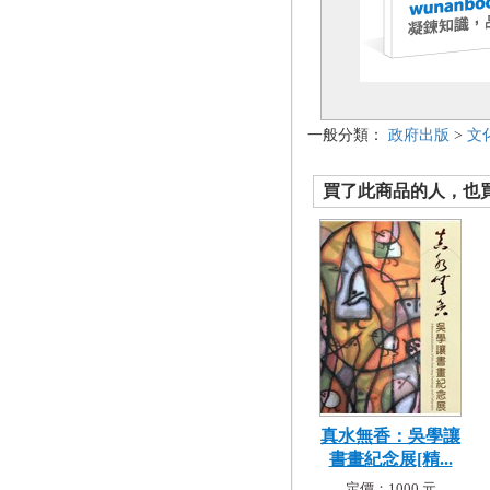
一般分類：
政府出版
>
文
買了此商品的人，也買了.
真水無香：吳學讓
書畫紀念展[精...
定價：1000 元