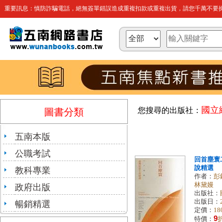
重要訊息：慎防詐騙電話，絕無簽單錯誤造成重複扣款或重複出貨，請您千萬不要操
國立
您搜尋的出版社：
圖書分類
五南本版
公職考試
回首塵寰
說精選
教科專業
作者：
彭
林黛嫚
政府出版
出版社：
出版日：
暢銷精選
定價：
18
9
特價：