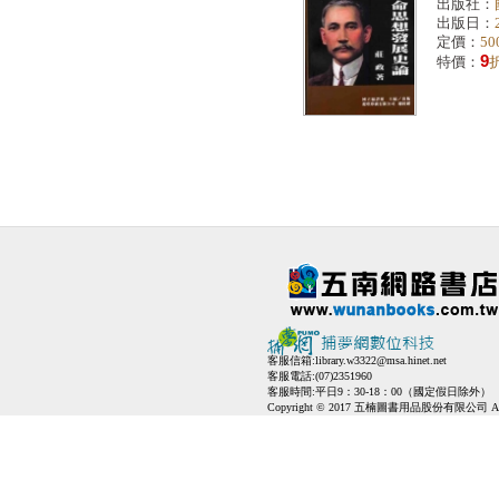
出版社：
出版日：
定價：
50
9
特價：
客服信箱:
library.w3322@msa.hinet.net
客服電話:(07)2351960
客服時間:平日9：30-18：00（國定假日除外）
Copyright © 2017 五楠圖書用品股份有限公司 All Ri