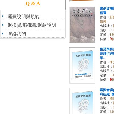
Q & A
書劍波瀾
精選
運費說明與規範
作者：
彭
黛嫚
退換貨/瑕疵書/退款說明
出版社：
出版日：
聯絡我們
定價：
18
9
特價：
接受與再
寫續衍與
華...
作者：
李
出版社：
出版日：
定價：
35
9
特價：
國際會議
府組織 [
作者：
劉
出版社：
出版日：
定價：
32