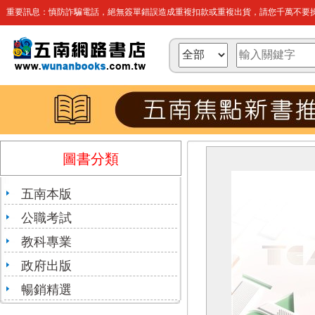
重要訊息：慎防詐騙電話，絕無簽單錯誤造成重複扣款或重複出貨，請您千萬不要操
圖書分類
五南本版
公職考試
教科專業
政府出版
暢銷精選