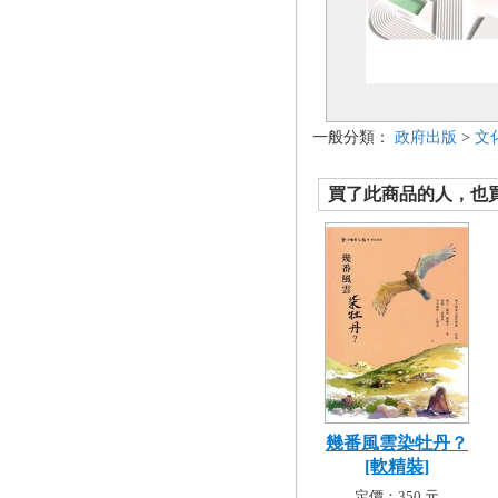
一般分類：
政府出版
>
文
買了此商品的人，也買了.
幾番風雲染牡丹？
[軟精裝]
定價：350 元