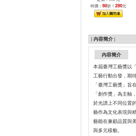
80
280
特價：
折！
元
|
內容簡介
|
內容簡介
本屆臺灣工藝獎以「
工藝行動出發，期
「臺灣工藝獎」旨
「創作獎」為主軸
於光譜上不同位置
藝作為文化表現與
藝能在兼顧品質與
與多元樣貌。