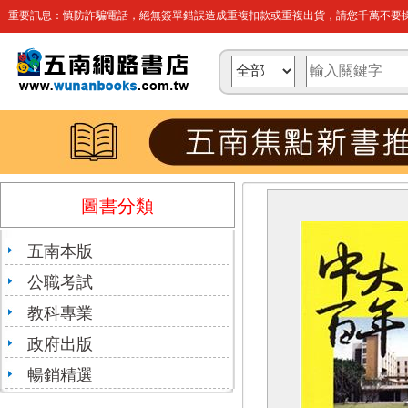
重要訊息：慎防詐騙電話，絕無簽單錯誤造成重複扣款或重複出貨，請您千萬不要操
圖書分類
五南本版
公職考試
教科專業
政府出版
暢銷精選