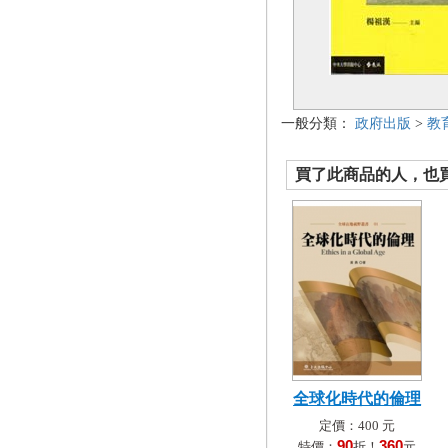
一般分類：
政府出版
>
教
買了此商品的人，也買了.
全球化時代的倫理
定價：400 元
90
360
特價：
折！
元