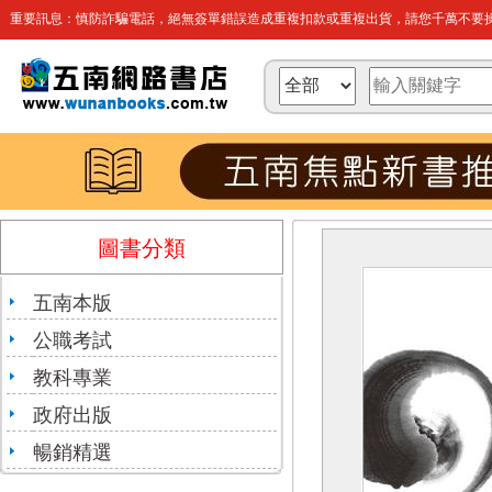
重要訊息：慎防詐騙電話，絕無簽單錯誤造成重複扣款或重複出貨，請您千萬不要操
圖書分類
五南本版
公職考試
教科專業
政府出版
暢銷精選