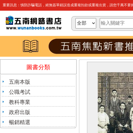
重要訊息：慎防詐騙電話，絕無簽單錯誤造成重複扣款或重複出貨，請您千萬不要操
圖書分類
五南本版
公職考試
教科專業
政府出版
暢銷精選