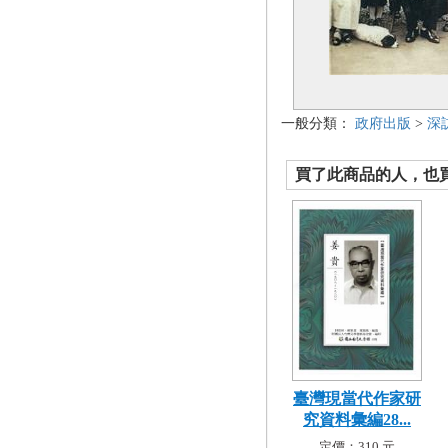
一般分類：
政府出版
>
深
買了此商品的人，也買了.
臺灣現當代作家研
究資料彙編28...
定價：310 元