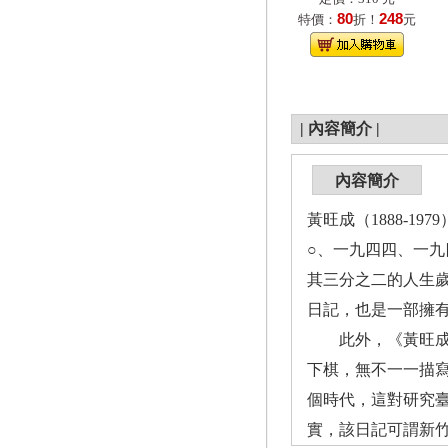
80
248
特價：
折！
元
|
內容簡介
|
內容簡介
黃旺成（1888-
○、一九四四、一
其三分之二的人生
日記，也是一部擁
此外，《黃旺成先
下棋，無不一一描
個時代，這對研究
實，該日記可謂新