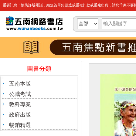
重要訊息：慎防詐騙電話，絕無簽單錯誤造成重複扣款或重複出貨，請您千萬不要操
圖書分類
五南本版
公職考試
教科專業
政府出版
暢銷精選