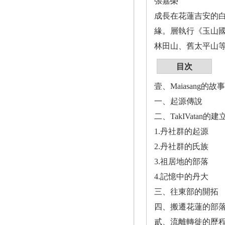
張嘉榮
成長在花蓮吉安的
緣。層執行《玉山
林田山、舊太平山
目次
壹、Maiasang的故事
一、起源傳說
二、TakIVatan的建
1.丹社群的起源
2.丹社群的氏族
3.祖居地的部落
4.記憶中的丹大
三、往東部的開拓
四、搬遷花蓮的部
貳、流離轉徙的歷