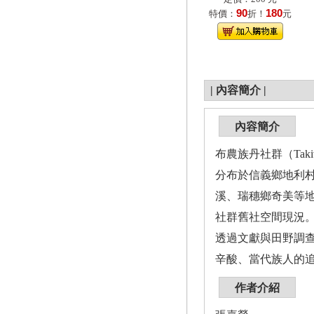
90
180
特價：
折！
元
|
內容簡介
|
內容簡介
布農族丹社群（Ta
分布於信義鄉地利
溪、瑞穗鄉奇美等
社群舊社空間現況
透過文獻與田野調
辛酸、當代族人的
作者介紹