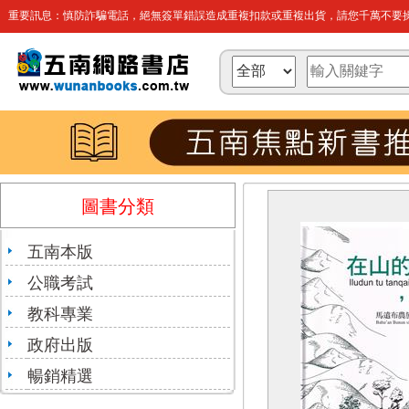
重要訊息：慎防詐騙電話，絕無簽單錯誤造成重複扣款或重複出貨，請您千萬不要操
圖書分類
五南本版
公職考試
教科專業
政府出版
暢銷精選