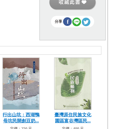
f
分享
行出山坑：西湖鴨
臺灣原住民族文化
母坑民開創豆奶...
園區富谷灣區民...
定價：250 元
定價：400 元