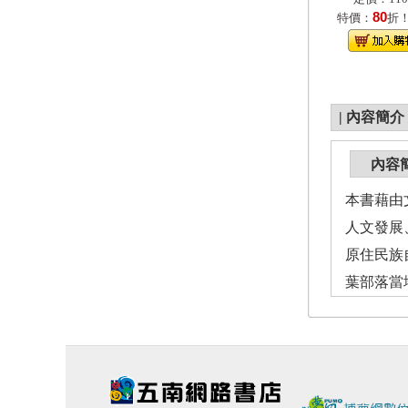
80
特價：
折
|
內容簡介
內容
本書藉由
人文發展
原住民族
葉部落當