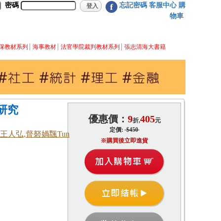
密碼
忘記密碼
客服中心
購
f
物車
保教材系列
海事教材
法官學院裁判教材系列
張志清海大書籍
研究
優惠價：
9
405
折,
元
定價:
$450
aw,王人弘,督砮媧飁Tun
※購買後立即進貨