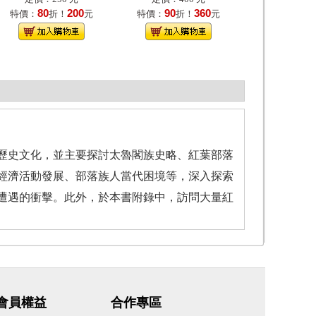
80
200
90
360
特價：
折！
元
特價：
折！
元
歷史文化，並主要探討太魯閣族史略、紅葉部落
經濟活動發展、部落族人當代困境等，深入探索
遭遇的衝擊。此外，於本書附錄中，訪問大量紅
會員權益
合作專區