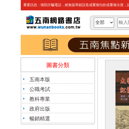
重要訊息：慎防詐騙電話，絕無簽單錯誤造成重複扣款或重複出貨，請
圖書分類
五南本版
公職考試
教科專業
政府出版
暢銷精選