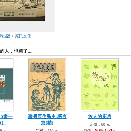
府出版
>
原民文化
人，也買了....
（5書一
臺灣原住民史-語言
族人的廚房
D）
篇(精)
定價：60 元
90
54
0 元
定價：470 元
特價：
折！
元