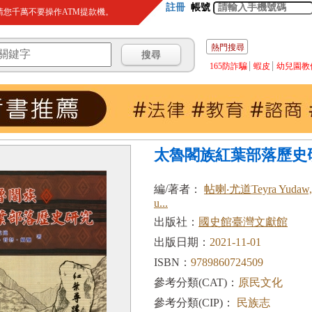
註冊
帳號
您千萬不要操作ATM提款機。
熱門搜尋
165防詐騙
蝦皮
幼兒園教
太魯閣族紅葉部落歷史
編/著者：
帖喇‧尤道Teyra Yud
u...
出版社：
國史館臺灣文獻館
出版日期：
2021-11-01
ISBN：
9789860724509
參考分類(CAT)：
原民文化
參考分類(CIP)：
民族志