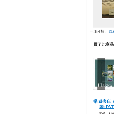
一般分類：
政
買了此商品的
樂.遊客庄
套+DV
定價：110