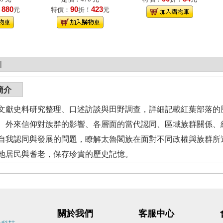
880
90
423
！
元
特價：
折！
元
|
簡介
文獻史料研究整理、口述訪談與田野調查，詳細記載紅葉部落的
、外來信仰對族群的影響、各層面的當代認同、區域族群關係、
自我認同與發展的問題，瞭解太魯閣族在面對不同政權與族群所
地居民與耆老，保存珍貴的歷史記憶。
關於我們
客服中心