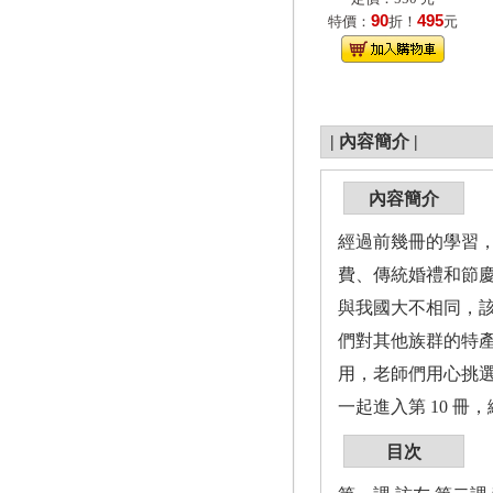
90
495
特價：
折！
元
|
內容簡介
|
內容簡介
經過前幾冊的學習
費、傳統婚禮和節
與我國大不相同，
們對其他族群的特
用，老師們用心挑
一起進入第 10 
目次