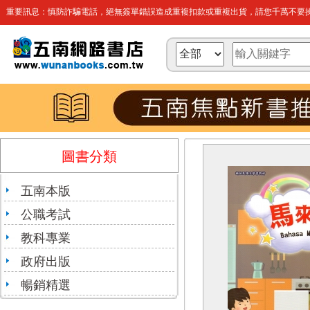
重要訊息：慎防詐騙電話，絕無簽單錯誤造成重複扣款或重複出貨，請您千萬不要操
圖書分類
五南本版
公職考試
教科專業
政府出版
暢銷精選