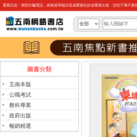
重要訊息：慎防詐騙電話，絕無簽單錯誤造成重複扣款或重複出貨，請您千萬不要操
圖書分類
五南本版
公職考試
教科專業
政府出版
暢銷精選