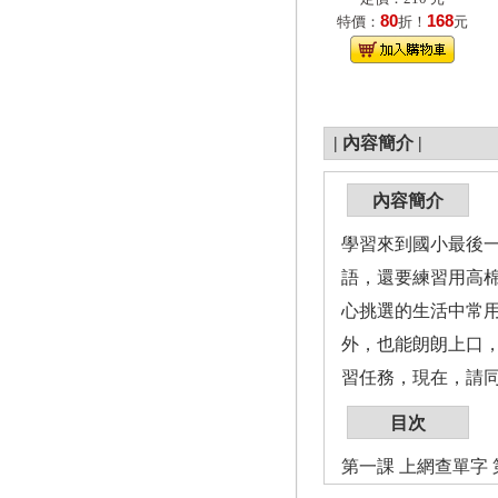
80
168
特價：
折！
元
|
內容簡介
|
內容簡介
學習來到國小最後
語，還要練習用高
心挑選的生活中常
外，也能朗朗上口
習任務，現在，請
目次
第一課 上網查單字 