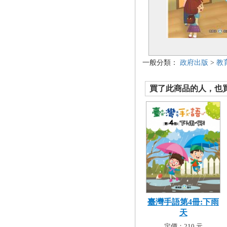
一般分類：
政府出版
>
教
買了此商品的人，也買了.
臺灣手語第4冊:下雨
天
定價：210 元